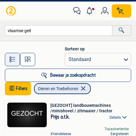
Dieren en Toebehoren
Sorteer op
Alle afstanden…
Bewaar je zoekopdracht
Filters
Dieren en Toebehoren
[GEZOCHT] landbouwmachines
/minishovel / zitmaaier / tractor
Prijs o.t.k.
Details
Topadvertentie
Xhendelesse
Eergisteren