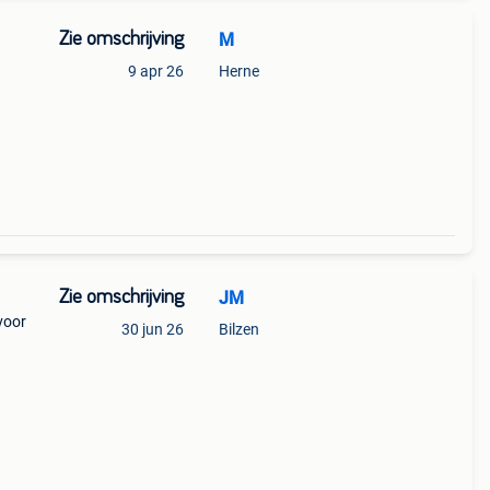
Zie omschrijving
M
9 apr 26
Herne
Zie omschrijving
JM
voor
30 jun 26
Bilzen