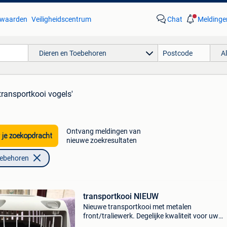
waarden
Veiligheidscentrum
Chat
Meldinge
Dieren en Toebehoren
A
'transportkooi vogels'
Ontvang meldingen van
 je zoekopdracht
nieuwe zoekresultaten
oebehoren
transportkooi NIEUW
Nieuwe transportkooi met metalen
front/traliewerk. Degelijke kwaliteit voor uw
huisdier/vogel. 25 Euro/stuk