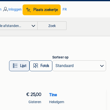
n
Inloggen
FR
Plaats zoekertje
lle afstanden…
Zoek
Sorteer op
Lijst
Foto’s
€ 25,00
Tine
Gisteren
Hekelgem