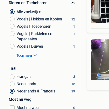
Dieren en Toebehoren
Alle zoekertjes
Vogels | Hokken en Kooien
12
Vogels | Toebehoren
1
Vogels | Parkieten en
1
Papegaaien
Vogels | Duiven
1
Toon meer
Taal
Français
3
Nederlands
16
Nederlands & Français
19
Moet nu weg
Moet nu weg
0