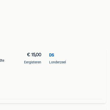
€ 15,00
DS
dte
Eergisteren
Londerzeel