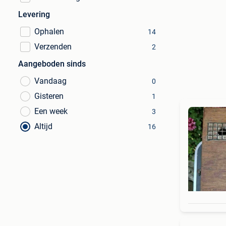
Levering
Ophalen
14
Verzenden
2
Aangeboden sinds
Vandaag
0
Gisteren
1
Een week
3
Altijd
16