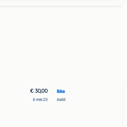
€ 30,00
ikke
6 mei 23
Aalst