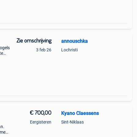
Zie omschrijving
annouschka
vogels
3 feb 26
Lochristi
te
€ 700,00
Kyano Claessens
a
Eergisteren
Sint-Niklaas
an.
 meer