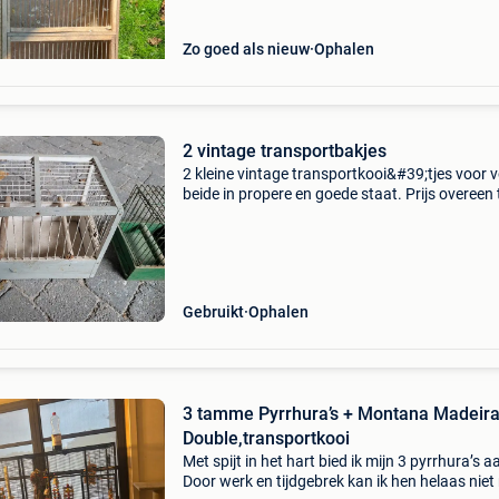
Zo goed als nieuw
Ophalen
2 vintage transportbakjes
2 kleine vintage transportkooi&#39;tjes voor 
beide in propere en goede staat. Prijs overeen 
komen, of doe een aanvaardbaar bod
Gebruikt
Ophalen
3 tamme Pyrrhura’s + Montana Madeir
Double,transportkooi
Met spijt in het hart bied ik mijn 3 pyrrhura’s a
Door werk en tijdgebrek kan ik hen helaas niet