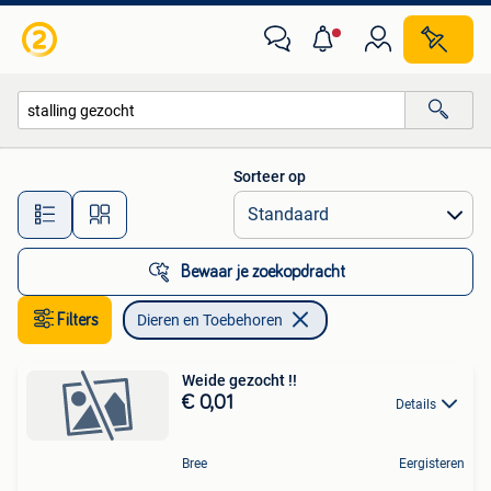
Dieren en Toebehoren
Sorteer op
Alle afstanden…
Bewaar je zoekopdracht
Filters
Dieren en Toebehoren
Weide gezocht !!
€ 0,01
Details
Bree
Eergisteren