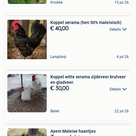
Knokke
15 jul 26
Koppel serama (hen 50% maleisisch)
€ 40,00
Details
Langdorp
4 jul 26
Koppel witte serama zijdeveer krulveer
en gladveer.
€ 30,00
Details
Balen
22 jul 26
Ayem Maleise haantjes