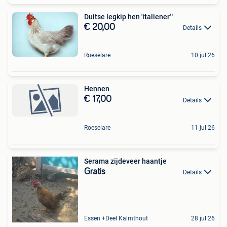
Duitse legkip hen 'italiener' '
€ 20,00
Details
Roeselare
10 jul 26
Hennen
€ 17,00
Details
Roeselare
11 jul 26
Serama zijdeveer haantje
Gratis
Details
Essen +Deel Kalmthout
28 jul 26