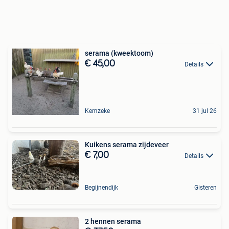
serama (kweektoom)
€ 45,00
Details
Kemzeke
31 jul 26
Kuikens serama zijdeveer
€ 7,00
Details
Begijnendijk
Gisteren
2 hennen serama