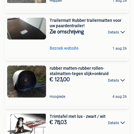
Heppen
1 aug 26
Trailermat! Rubber trailermatten voor
uw paardentrailer!
Zie omschrijving
Details
Bezoek website
1 aug 26
rubber matten-rubber rollen-
stalmatten-tegen slijk+onkruid
€ 123,00
Details
Hooglede
4 aug 26
Trimtafel met lus - zwart / wit
€ 78,03
Details