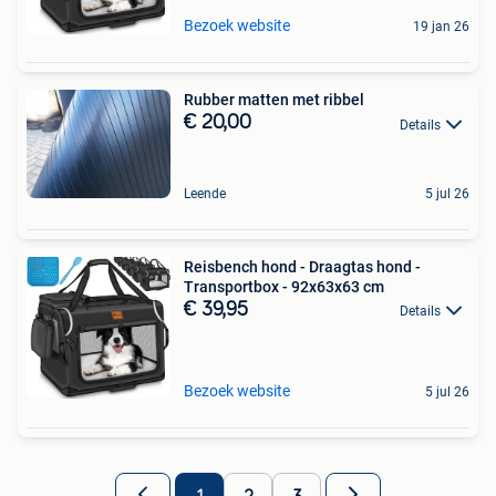
Bezoek website
19 jan 26
Rubber matten met ribbel
€ 20,00
Details
Leende
5 jul 26
Reisbench hond - Draagtas hond -
Transportbox - 92x63x63 cm
€ 39,95
Details
Bezoek website
5 jul 26