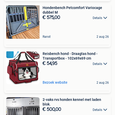
Hondenbench Petcomfort Variocage
dubbel M
€ 575,00
Details
Ranst
2 aug 26
Reisbench hond - Draagtas hond -
Transportbox - 102x69x69 cm
€ 54,95
Details
Bezoek website
2 aug 26
2-vaks rvs honden kennel met laden
blok.
€ 500,00
Details