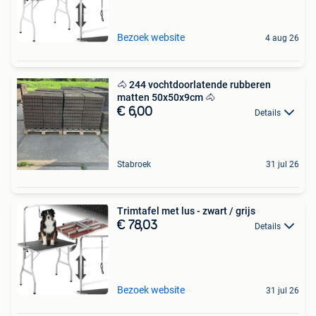
Bezoek website
4 aug 26
🐴 244 vochtdoorlatende rubberen
matten 50x50x9cm 🐴
€ 6,00
Details
Stabroek
31 jul 26
Trimtafel met lus - zwart / grijs
€ 78,03
Details
Bezoek website
31 jul 26