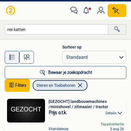
Dieren en Toebehoren
Sorteer op
Alle afstanden…
Bewaar je zoekopdracht
Filters
Dieren en Toebehoren
[GEZOCHT] landbouwmachines
/minishovel / zitmaaier / tractor
Prijs o.t.k.
Details
Topadvertentie
Xhendelesse
3 aug 26