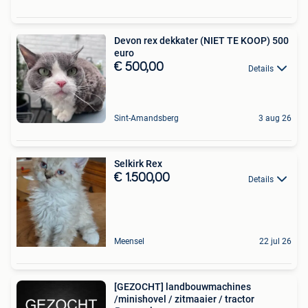
Devon rex dekkater (NIET TE KOOP) 500
euro
€ 500,00
Details
Sint-Amandsberg
3 aug 26
Selkirk Rex
€ 1.500,00
Details
Meensel
22 jul 26
[GEZOCHT] landbouwmachines
/minishovel / zitmaaier / tractor