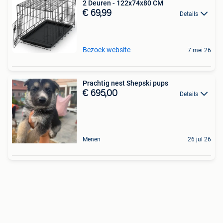
2 Deuren - 122x74x80 CM
€ 69,99
Details
Bezoek website
7 mei 26
Prachtig nest Shepski pups
€ 695,00
Details
Menen
26 jul 26