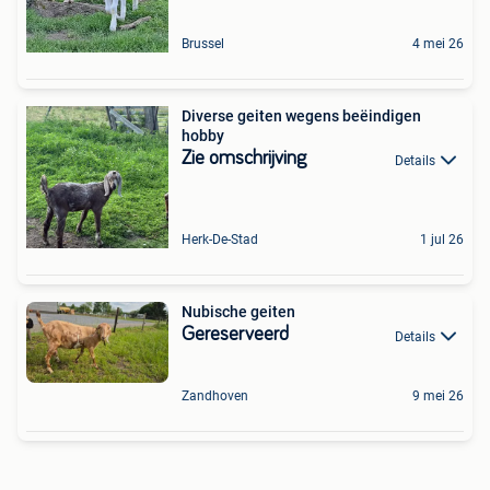
Brussel
4 mei 26
Diverse geiten wegens beëindigen
hobby
Zie omschrijving
Details
Herk-De-Stad
1 jul 26
Nubische geiten
Gereserveerd
Details
Zandhoven
9 mei 26