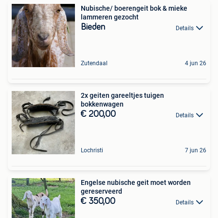
Nubische/ boerengeit bok & mieke
lammeren gezocht
Bieden
Details
Zutendaal
4 jun 26
2x geiten gareeltjes tuigen
bokkenwagen
€ 200,00
Details
Lochristi
7 jun 26
Engelse nubische geit moet worden
gereserveerd
€ 350,00
Details