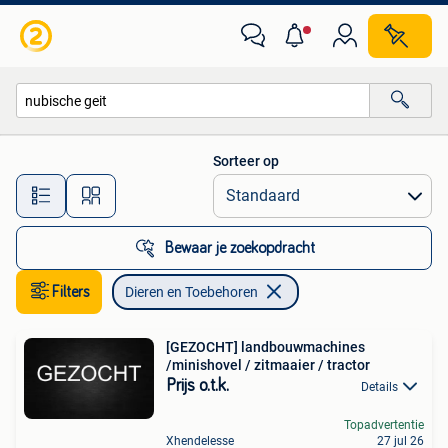
Dieren en Toebehoren
Sorteer op
Alle afstanden…
Bewaar je zoekopdracht
Filters
Dieren en Toebehoren
[GEZOCHT] landbouwmachines
/minishovel / zitmaaier / tractor
Prijs o.t.k.
Details
Topadvertentie
Xhendelesse
27 jul 26