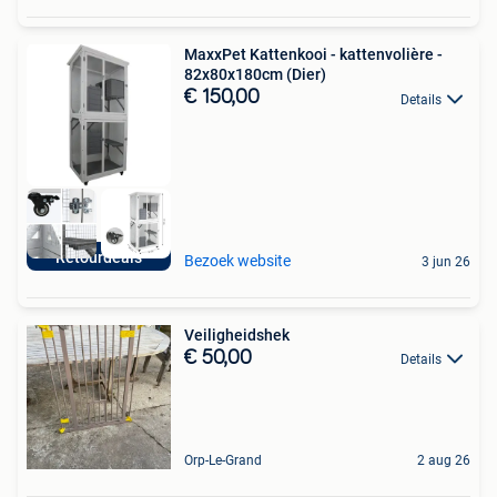
MaxxPet Kattenkooi - kattenvolière -
82x80x180cm (Dier)
€ 150,00
Details
Retourdeals
Bezoek website
3 jun 26
Veiligheidshek
€ 50,00
Details
Orp-Le-Grand
2 aug 26