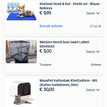
Koelmat Hond & Kat - 65x50 cm - Blauw -
Nobleza
€ 9,95
Details
Bezoek website
27 jul 26
Metalen bench kooi zwart LxBxH
60x45x53
€ 5,00
Details
Tongeren
Gisteren
MaxxPet Kattenbak 43x42x40cm - Wit
(Katten toebehoren, Dier)
€ 30,00
Details