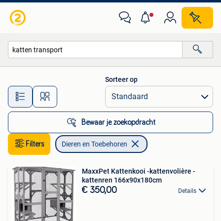
Dieren en Toebehoren
Sorteer op
Alle afstanden…
Bewaar je zoekopdracht
Filters
Dieren en Toebehoren
MaxxPet Kattenkooi -kattenvolière -
kattenren 166x90x180cm
€ 350,00
Details