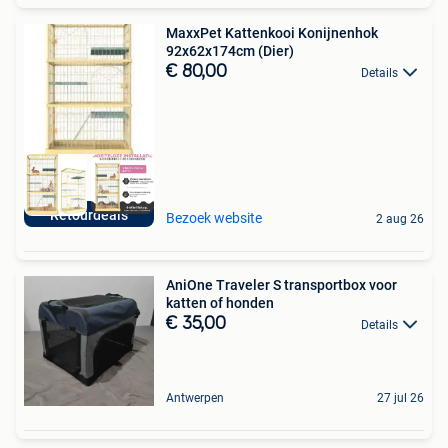
MaxxPet Kattenkooi Konijnenhok
92x62x174cm (Dier)
€ 80,00
Details
Retourdeals
Bezoek website
2 aug 26
AniOne Traveler S transportbox voor
katten of honden
€ 35,00
Details
Antwerpen
27 jul 26