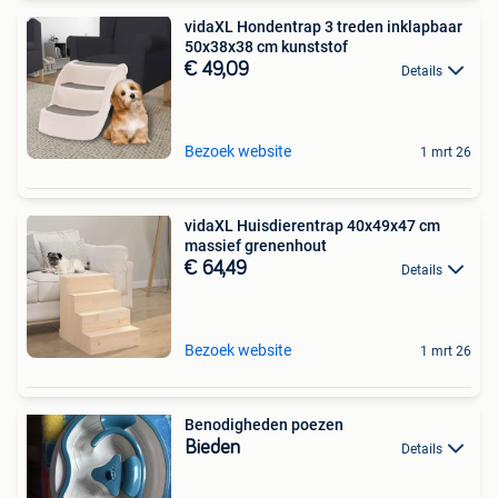
vidaXL Hondentrap 3 treden inklapbaar
50x38x38 cm kunststof
€ 49,09
Details
Bezoek website
1 mrt 26
vidaXL Huisdierentrap 40x49x47 cm
massief grenenhout
€ 64,49
Details
Bezoek website
1 mrt 26
Benodigheden poezen
Bieden
Details