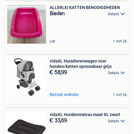
ALLERLEI KATTEN BENODIGDHEDEN
Bieden
Details
Lier
1 mrt 26
vidaXL Huisdierenwagen voor
honden/katten opvouwbaar grijs
€ 58,99
Details
Bezoek website
1 mrt 26
vidaXL Hondenmatras maat XL zwart
€ 33,69
Details