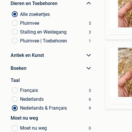
Dieren en Toebehoren
Alle zoekertjes
Pluimvee
5
Stalling en Weidegang
3
Pluimvee | Toebehoren
1
Antiek en Kunst
Boeken
Taal
Français
3
Nederlands
6
Nederlands & Français
9
Moet nu weg
Moet nu weg
0