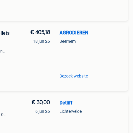
€ 405,18
AGRODIEREN
llets
18 jun 26
Beernem
en
alen
Bezoek website
€ 30,00
Detliff
6 jun 26
Lichtervelde
10