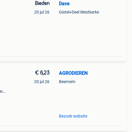
Bieden
Dave
20 jul 26
Gistel+Deel Westkerke
€ 6,23
AGRODIEREN
20 jul 26
Beernem
en
alen
Bezoek website