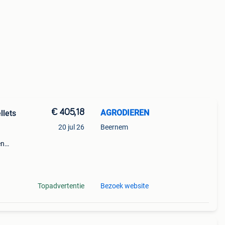
€ 405,18
AGRODIEREN
llets
20 jul 26
Beernem
en
alen
Topadvertentie
Bezoek website