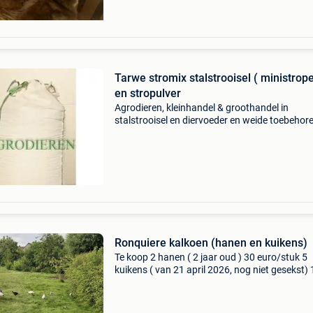
Tarwe stromix stalstrooisel ( ministrope
en stropulver
Agrodieren, kleinhandel & groothandel in
stalstrooisel en diervoeder en weide toebehor
zoals schrikdraad schrikdraadapparaten
isolatoren, alles voor tuin en tuinieren, weidep
en allerhande t
Ronquiere kalkoen (hanen en kuikens)
Te koop 2 hanen ( 2 jaar oud ) 30 euro/stuk 5
kuikens ( van 21 april 2026, nog niet gesekst) 
euro/stuk