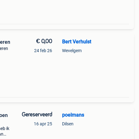
€ 0,00
Bert Verhulst
ieren
ieren
24 feb 26
Wevelgem
an
Gereserveerd
poelmans
koen
16 apr 25
Dilsen
eb ik
an