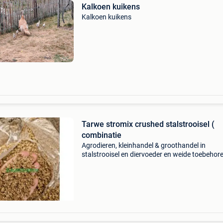
Kalkoen kuikens
Kalkoen kuikens
Tarwe stromix crushed stalstrooisel (
combinatie
Agrodieren, kleinhandel & groothandel in
stalstrooisel en diervoeder en weide toebehor
zoals schrikdraad schrikdraadapparaten
isolatoren, alles voor tuin en tuinieren, weidep
en allerhande t