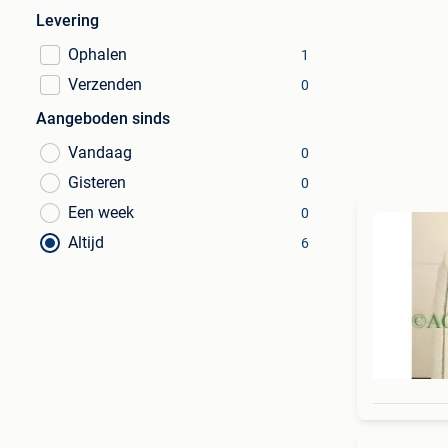
Levering
Ophalen
1
Verzenden
0
Aangeboden sinds
Vandaag
0
Gisteren
0
Een week
0
Altijd
6