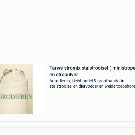
Tarwe stromix stalstrooisel ( ministrope
en stropulver
Agrodieren, kleinhandel & groothandel in
stalstrooisel en diervoeder en weide toebehor
zoals schrikdraad schrikdraadapparaten
isolatoren, alles voor tuin en tuinieren, weidep
en allerhande t