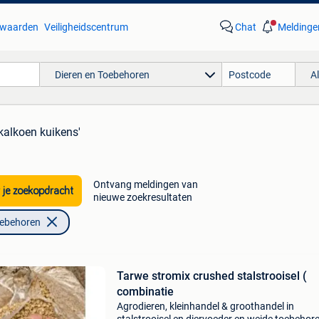
waarden
Veiligheidscentrum
Chat
Meldinge
Dieren en Toebehoren
A
'kalkoen kuikens'
Ontvang meldingen van
 je zoekopdracht
nieuwe zoekresultaten
oebehoren
Tarwe stromix crushed stalstrooisel (
combinatie
Agrodieren, kleinhandel & groothandel in