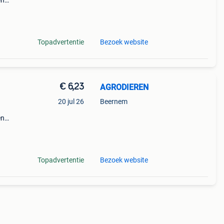
en
alen
Topadvertentie
Bezoek website
€ 6,23
AGRODIEREN
20 jul 26
Beernem
en
alen
Topadvertentie
Bezoek website