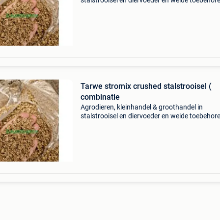
stalstrooisel en diervoeder en weide toebehor
zoals schrikdraad schrikdraadapparaten
isolatoren, alles voor tuin en tuinieren, weidep
en allerhande t
Tarwe stromix crushed stalstrooisel (
combinatie
Agrodieren, kleinhandel & groothandel in
stalstrooisel en diervoeder en weide toebehor
zoals schrikdraad schrikdraadapparaten
isolatoren, alles voor tuin en tuinieren, weidep
en allerhande t