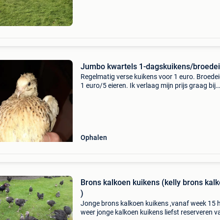
Jumbo kwartels 1-dagskuikens/broede
Regelmatig verse kuikens voor 1 euro. Broede
1 euro/5 eieren. Ik verlaag mijn prijs graag bij
afname van wat grotere hoeveelheden. Mijn
kwartels bereiken na 7-8 weken een gewicht v
300-350gr le
Ophalen
Brons kalkoen kuikens (kelly brons kal
)
Jonge brons kalkoen kuikens ,vanaf week 15 h
weer jonge kalkoen kuikens liefst reserveren v