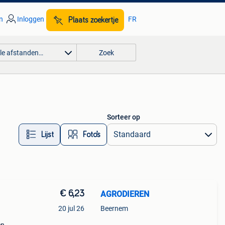
n
Inloggen
FR
Plaats zoekertje
lle afstanden…
Zoek
Sorteer op
Lijst
Foto’s
€ 6,23
AGRODIEREN
20 jul 26
Beernem