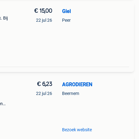
€ 15,00
Giel
. Bij
22 jul 26
Peer
€ 6,23
AGRODIEREN
22 jul 26
Beernem
en
alen
Bezoek website