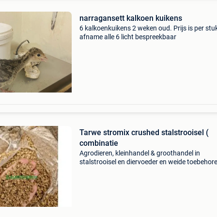
narragansett kalkoen kuikens
6 kalkoenkuikens 2 weken oud. Prijs is per stuk
afname alle 6 licht bespreekbaar
Tarwe stromix crushed stalstrooisel (
combinatie
Agrodieren, kleinhandel & groothandel in
stalstrooisel en diervoeder en weide toebehor
zoals schrikdraad schrikdraadapparaten
isolatoren, alles voor tuin en tuinieren, weidep
en allerhande t