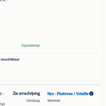
 st. -
sex
Topzoekertje
n beschikbaar
Zie omschrijving
Nys - Pluimvee / Volaille
1 -
Vandaag
Wemmel
tot