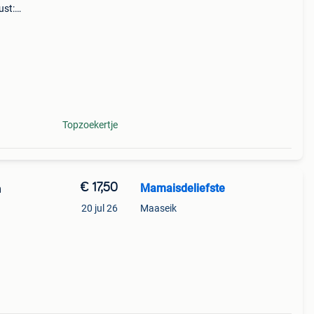
ust:
oud,
Topzoekertje
€ 17,50
Mamaisdeliefste
n
20 jul 26
Maaseik