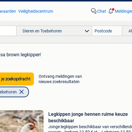
waarden
Veiligheidscentrum
Chat
Meldinge
Dieren en Toebehoren
A
'isa brown legkippen'
Ontvang meldingen van
 je zoekopdracht
nieuwe zoekresultaten
oebehoren
Legkippen jonge hennen ruime keuze
beschikbaar
Jonge legkippen beschikbaar van verschillend