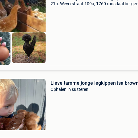
21u. Weverstraat 109a, 1760 roosdaal bel ger
0472/51.09.71 Jonge kippen van 6 maanden 
klaar voor de leg. Vele verschillende rassen en
kleuren. 10
Lieve tamme jonge legkippen isa brow
Ophalen in susteren