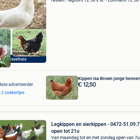
rassen: - leghorn 12.50 € st. - Lohmann 12.50 €
Isa brown 12.50 € st. - Harco 12.50 € st. - Sus
13.00 € st. - Koekoek 13
et Bressehuis
Kippen Isa Brown jonge henne
deze adverteerder
€ 12,50
e 2 zoekertjes
Legkippen en sierkippen - 0472-51.09.7
open tot 21u
Van maandag tot en met zondag open van 7u 