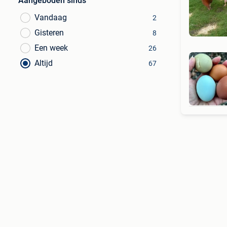
Aangeboden sinds
Vandaag
2
Gisteren
8
Een week
26
Altijd
67