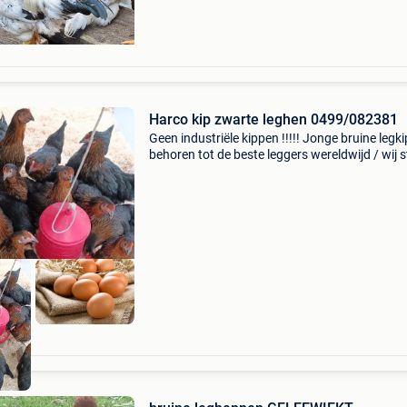
Harco kip zwarte leghen 0499/082381
Geen industriële kippen !!!!! Jonge bruine legk
behoren tot de beste leggers wereldwijd / wij 
garant voor gezonde kippen ,,,geen
verwondingen,snot of andere ziekte ✔️volledig
gevaccineerd ✔