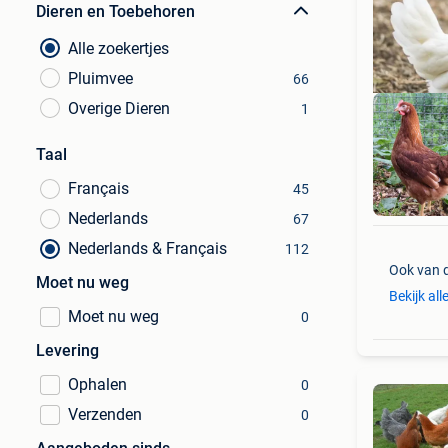
Dieren en Toebehoren
Alle zoekertjes
Pluimvee
66
Overige Dieren
1
Taal
Français
45
H
Nederlands
67
Nederlands & Français
112
Ook van 
Moet nu weg
Bekijk all
Moet nu weg
0
Levering
Ophalen
0
Verzenden
0