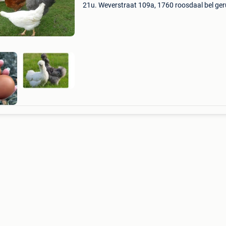
21u. Weverstraat 109a, 1760 roosdaal bel ger
0472/51.09.71 Jonge kippen van 6 maanden 
klaar voor de leg. Vele verschillende rassen en
kleuren. 10