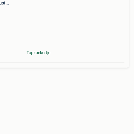
ust:
oud,
Topzoekertje