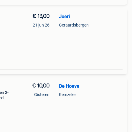
€ 13,00
Joeri
21 jun 26
Geraardsbergen
€ 10,00
De Hoeve
en 3-
Gisteren
Kemzeke
ect
sex