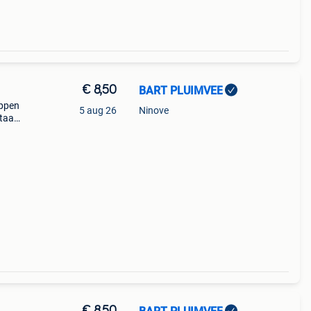
€ 8,50
BART PLUIMVEE
ippen
5 aug 26
Ninove
staan