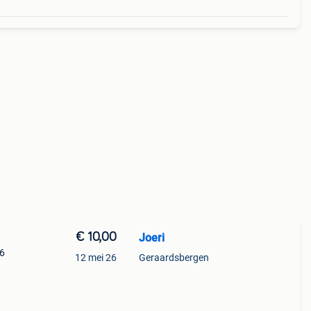
€ 10,00
Joeri
26
12 mei 26
Geraardsbergen