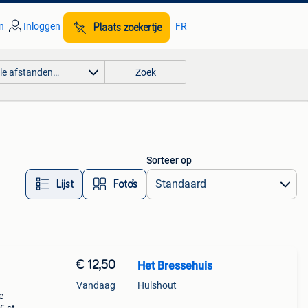
n
Inloggen
FR
Plaats zoekertje
lle afstanden…
Zoek
Sorteer op
Lijst
Foto’s
€ 12,50
Het Bressehuis
Vandaag
Hulshout
e