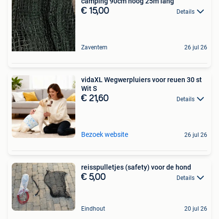
camping 90cm hoog 25m lang
€ 15,00
Details
Zaventem
26 jul 26
vidaXL Wegwerpluiers voor reuen 30 st
Wit S
€ 21,60
Details
Bezoek website
26 jul 26
reisspulletjes (safety) voor de hond
€ 5,00
Details
Eindhout
20 jul 26