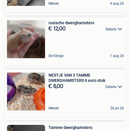
Menen
4 aug 26
rusische dwerghamsters
€ 12,00
Details
De Klinge
1 aug 26
NESTJE VAN 3 TAMME
DWERGHAMSTERS 6 euro stuk
€ 6,00
Details
Menen
26 jul 26
Tamme dwerghamsters