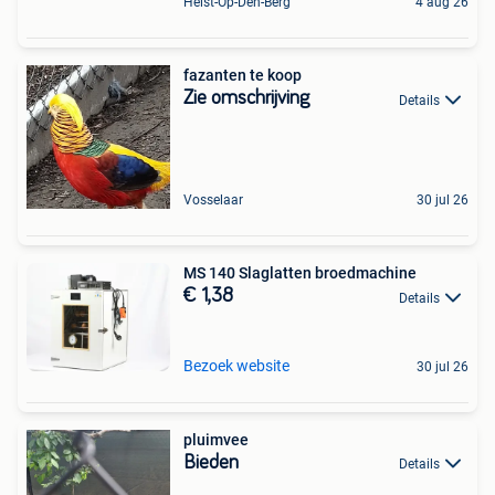
Heist-Op-Den-Berg
4 aug 26
fazanten te koop
Zie omschrijving
Details
Vosselaar
30 jul 26
MS 140 Slaglatten broedmachine
€ 1,38
Details
Bezoek website
30 jul 26
pluimvee
Bieden
Details