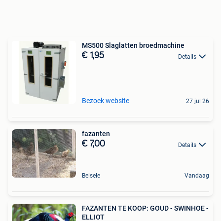
MS500 Slaglatten broedmachine
€ 1,95
Details
Bezoek website
27 jul 26
fazanten
€ 7,00
Details
Belsele
Vandaag
FAZANTEN TE KOOP: GOUD - SWINHOE -
ELLIOT