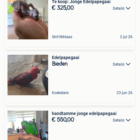
Te koop: Jonge Edelpapegaai
€ 325,00
Details
Sint-Niklaas
2 jul 26
Edelpapegaai
Bieden
Details
Koekelare
23 jun 26
handtamme jonge edelpapegaai
€ 550,00
Details