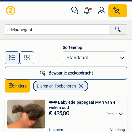
Dieren en Toebehoren
Sorteer op
Alle afstanden…
Bewaar je zoekopdracht
Filters
Dieren en Toebehoren
️️️️️️️️❤️❤️ Baby edelpapegaai MAN van 4
weken oud
€ 425,00
Details
Heusden
Vandaag