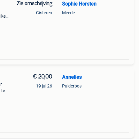
Zie omschrijving
Sophie Horsten
Gisteren
Meerle
ikens
ers
s zijn
€ 20,00
Annelies
r
19 jul 26
Pulderbos
 te
n.
en 30