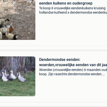
eenden kuikens en oudergroep
Te koop 6 vrouwelijke eendenkuikens kruising
hollandse kuifeend x dendermondse eendenku
zijn 4-5 weken oud verschillende kleuren kwak
op de foto zijn niet te koop laatste 2 foto&#39;
Dendermondse eenden:
woerden,vrouwelijke eenden van dit jaa
Woerden (vrouwelijke eenden) 6 maanden oud
koop. Zijn rasechte dendermondse eenden.
Belgisch ras. Zijn rustige eenden die niet vliege
Geven kwalitatief vlees met weinig vet en legg
tot 100 e