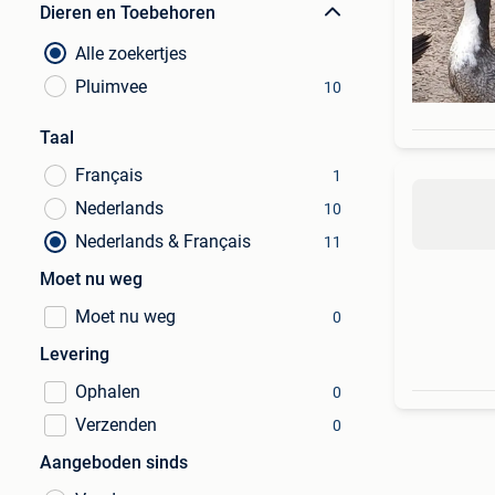
Dieren en Toebehoren
Alle zoekertjes
Pluimvee
10
Taal
Français
1
Nederlands
10
Nederlands & Français
11
Moet nu weg
Moet nu weg
0
Levering
Ophalen
0
Verzenden
0
Aangeboden sinds