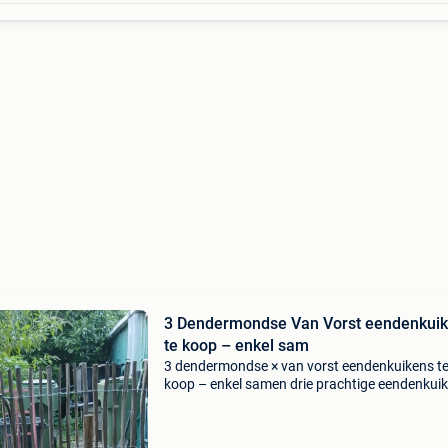
3 Dendermondse Van Vorst eendenkuikens
te koop – enkel sam
3 dendermondse × van vorst eendenkuikens t
koop – enkel samen drie prachtige eendenkui
van 3 maanden oud zoeken samen een nieuw
thuis. Het gaat om een kruising tussen
dendermondse en van vorst e