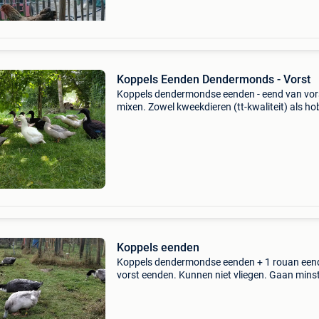
Koppels Eenden Dendermonds - Vorst
Koppels dendermondse eenden - eend van vors
mixen. Zowel kweekdieren (tt-kwaliteit) als ho
eendjes beschikbaar. Vertrekken minstens per
aan €15 per eend, koppels zijn vrouw/man of
man/man
Koppels eenden
Koppels dendermondse eenden + 1 rouan eend
vorst eenden. Kunnen niet vliegen. Gaan mins
weg per koppel (man/vrouw). Hennen van 20
2024 en 2025. Woerden van 2025. Kleuren in
vuilwit, blauw,