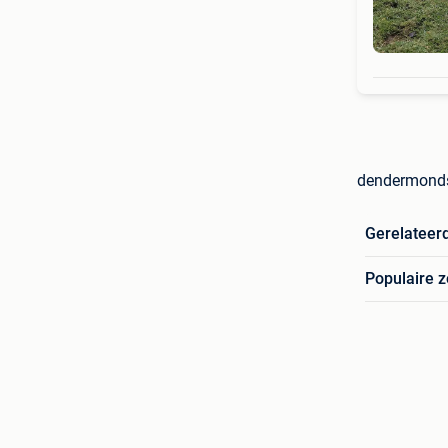
dendermonds
Gerelateer
Populaire 