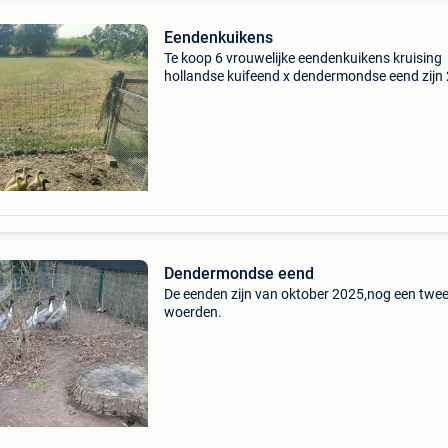
Eendenkuikens
Te koop 6 vrouwelijke eendenkuikens kruising
hollandse kuifeend x dendermondse eend zijn 
weken oud verschillende kleuren kwakers op d
foto zijn niet te koop laatste foto is van de gr
ouders 10
Dendermondse eend
De eenden zijn van oktober 2025,nog een twee
woerden.