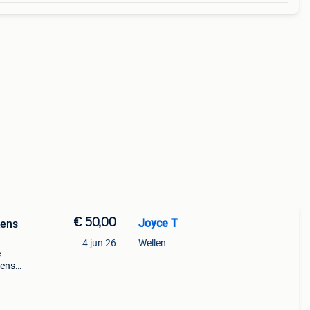
€ 50,00
Joyce T
4 jun 26
Wellen
e
kens
e