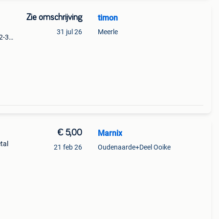
Zie omschrijving
timon
31 jul 26
Meerle
2-3
e
oep
€ 5,00
Marnix
tal
21 feb 26
Oudenaarde+Deel Ooike