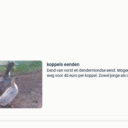
koppels eenden
Eend van vorst en dendermondse eend. Moge
weg voor 40 euro per koppel. Zowel jonge als 
van 25 die weg mogen. Meerdere kleuren
beschikbaar. Meer info 0479.66.11.03