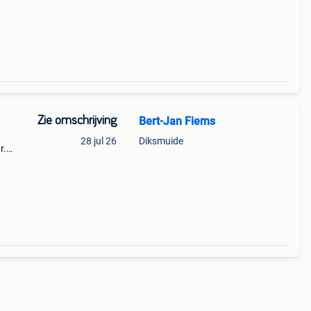
Zie omschrijving
Bert-Jan Fiems
28 jul 26
Diksmuide
r.
j.