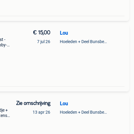
€ 15,00
Lou
t -
7 jul 26
Hoeleden + Deel Bunsbeek & Sint-Magriete-Houtem
bby-
 2
Zie omschrijving
Lou
je +
13 apr 26
Hoeleden + Deel Bunsbeek & Sint-Magriete-Houtem
tens
23,