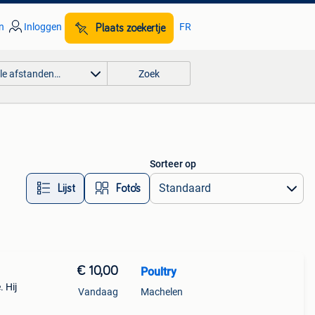
n
Inloggen
FR
Plaats zoekertje
lle afstanden…
Zoek
Sorteer op
Lijst
Foto’s
€ 10,00
Poultry
 Hij
Vandaag
Machelen