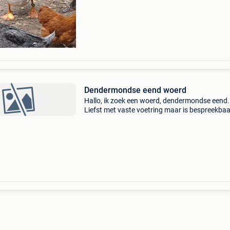
Dendermondse eend woerd
Hallo, ik zoek een woerd, dendermondse eend.
Liefst met vaste voetring maar is bespreekbaa
Geboren 2025 of 2026. Ruilen kan ook voor mi
Indien je iets hebt laat maar horen.