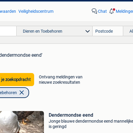
waarden
Veiligheidscentrum
Chat
Meldinge
Dieren en Toebehoren
A
'dendermondse eend'
Ontvang meldingen van
 je zoekopdracht
nieuwe zoekresultaten
oebehoren
Dendermondse eend
Jonge blauwe dendermondse eend mannelijke.
is geringd