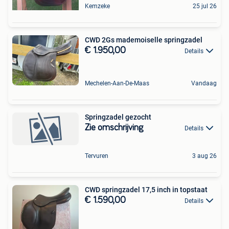
Kemzeke
25 jul 26
CWD 2Gs mademoiselle springzadel
€ 1.950,00
Details
Mechelen-Aan-De-Maas
Vandaag
Springzadel gezocht
Zie omschrijving
Details
Tervuren
3 aug 26
CWD springzadel 17,5 inch in topstaat
€ 1.590,00
Details