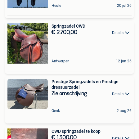
Heule
20 jul 26
Springzadel CWD
€ 2.700,00
Details
Antwerpen
12 jun 26
Prestige Springzadels en Prestige
dressuurzadel
Zie omschrijving
Details
Genk
2 aug 26
CWD springzadel te koop
€ 1.300,00
Details