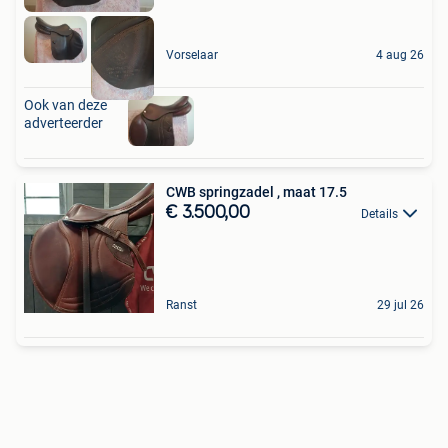
Vorselaar
4 aug 26
Ook van deze
adverteerder
CWB springzadel , maat 17.5
€ 3.500,00
Details
Ranst
29 jul 26