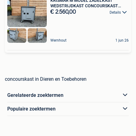
KRISMAR M MODEL ZADELKAST
WEDSTRIJDKAST CONCOURSKAST
NIEUW
€ 2.560,00
Details
Wernhout
1 jun 26
concourskast in Dieren en Toebehoren
Gerelateerde zoektermen
Populaire zoektermen