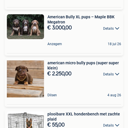
American Bully XL pups – Maple BBK
Megatron
€ 3.000,00
Details
Anzegem
18 jul 26
american micro bully pups (super super
klein)
€ 2.250,00
Details
Dilsen
4 aug 26
plooibare XXL hondenbench met zachte
plaid
€ 55,00
Details