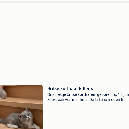
Britse korthaar kittens
Ons nestje britse kortharen, geboren op 18 juni
zoekt een warme thuis. De kittens mogen het 
verlaten vanaf 10 september. Beide ouders zij
aanwezig en beschikken over een stamboom.
kittens gr