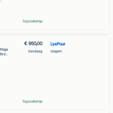
Topzoekertje
€ 950,00
LyaPuur
chtige
Vandaag
Izegem
fde en
n
ter e
Topzoekertje