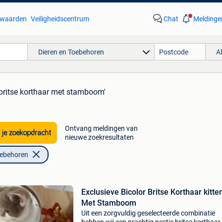
waarden
Veiligheidscentrum
Chat
Meldinge
Dieren en Toebehoren
A
'britse korthaar met stamboom'
Ontvang meldingen van
 je zoekopdracht
nieuwe zoekresultaten
oebehoren
Exclusieve Bicolor Britse Korthaar kitte
Met Stamboom
Uit een zorgvuldig geselecteerde combinatie