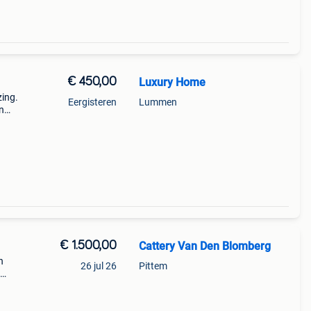
€ 450,00
Luxury Home
zing.
Eergisteren
Lummen
en
haar
€ 1.500,00
Cattery Van Den Blomberg
n
26 jul 26
Pittem
n
erd,