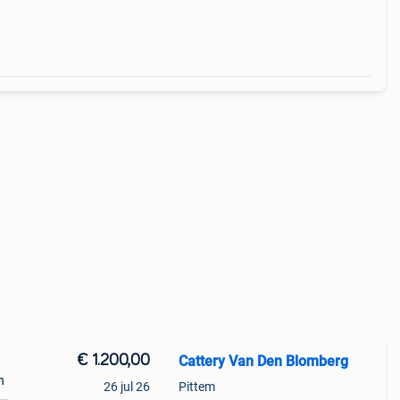
€ 1.200,00
Cattery Van Den Blomberg
n
26 jul 26
Pittem