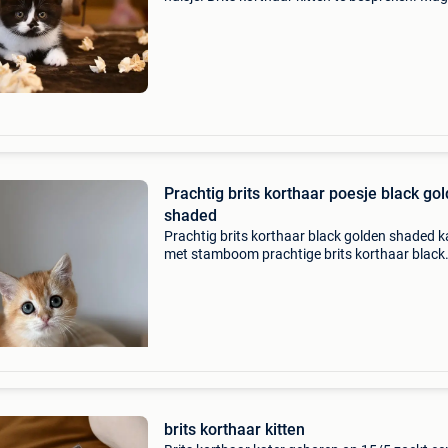
verhuizen vanaf 14 weken. Alles zal in orde zij
volgens de wetgeving. Gecastreerd/gesterilise
gechip
Prachtig brits korthaar poesje black go
shaded
Prachtig brits korthaar black golden shaded k
met stamboom prachtige brits korthaar black
golden shaded kattin met stamboom uit catte
bella d’oro (erkend en aangesloten bij bcf – be
cat fa
brits korthaar kitten