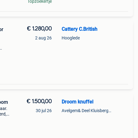
Topzoekertje
€ 1.280,00
Cattery C.British
or
2 aug 26
Hooglede
€ 1.500,00
Droom knuffel
boom
aar.
30 jul 26
Avelgem& Deel Kluisbergen
erd,
, met