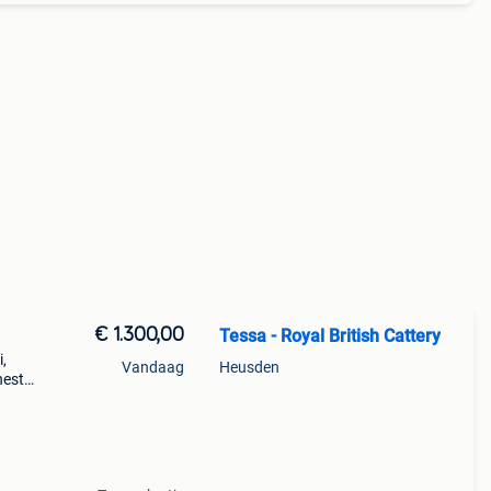
€ 1.300,00
Tessa - Royal British Cattery
,
Vandaag
Heusden
nest
n
 De