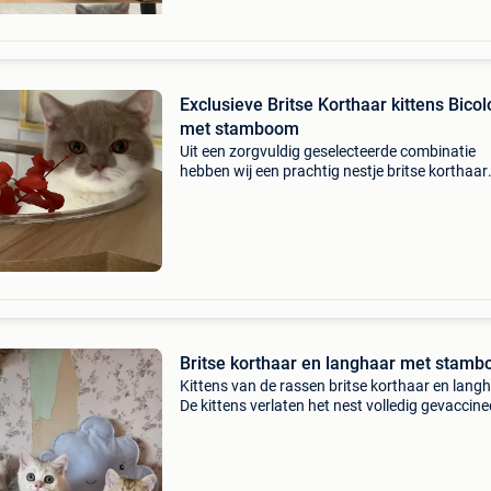
Exclusieve Britse Korthaar kittens Bicol
met stamboom
Uit een zorgvuldig geselecteerde combinatie
hebben wij een prachtig nestje britse korthaar
kittens beschikbaar. De kittens groeien op in
huiselijke kring, samen met kinderen en
moederpoes, ze zijn ond
Britse korthaar en langhaar met stam
Kittens van de rassen britse korthaar en langh
De kittens verlaten het nest volledig gevaccine
ontwormd, gecastreerd/gesteriliseerd, gechipt
paspoort en stamboom.