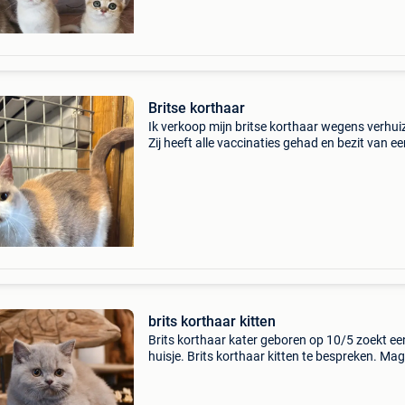
Britse korthaar
Ik verkoop mijn britse korthaar wegens verhui
Zij heeft alle vaccinaties gehad en bezit van e
stamboom. Ik zoek een heel goede thuis voor 
want ze is super lief! 0484816807
brits korthaar kitten
Brits korthaar kater geboren op 10/5 zoekt ee
huisje. Brits korthaar kitten te bespreken. Mag
verhuizen vanaf 14 weken. Alles zal in orde zij
volgens de wetgeving. Gecastreerd/gesterilise