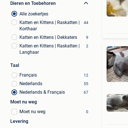
Dieren en Toebehoren
Alle zoekertjes
Katten en Kittens | Raskatten |
44
Korthaar
Katten en Kittens | Dekkaters
9
Katten en Kittens | Raskatten |
2
Langhaar
Taal
Français
12
Nederlands
55
Nederlands & Français
67
Moet nu weg
Moet nu weg
0
Levering