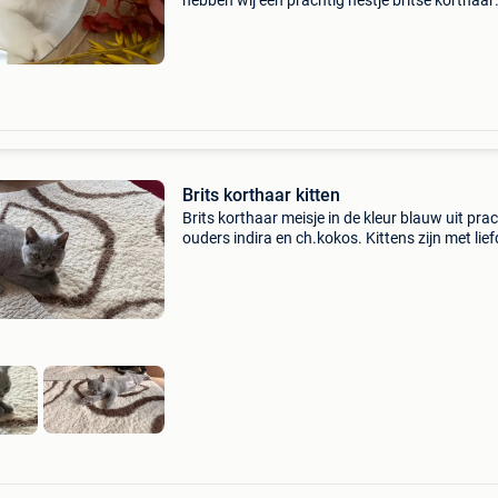
hebben wij een prachtig nestje britse korthaar
kittens beschikbaar. De kittens groeien op in
huiselijke kring, samen met kinderen en
moederpoes, ze zijn ond
Brits korthaar kitten
Brits korthaar meisje in de kleur blauw uit pra
ouders indira en ch.kokos. Kittens zijn met lie
zorg opgegroeid samen met andere poezen e
hond. Goed gesocialiseerd door ons kleindoch