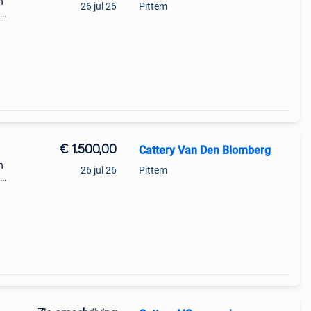
n
26 jul 26
Pittem
n
erd,
€ 1.500,00
Cattery Van Den Blomberg
n
26 jul 26
Pittem
n
erd,