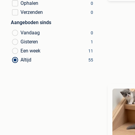
Ophalen
0
Verzenden
0
Aangeboden sinds
Vandaag
0
Gisteren
1
Een week
11
Altijd
55