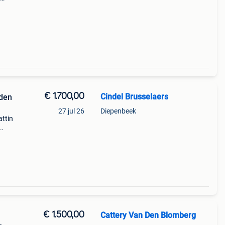
n
erd,
€ 1.700,00
Cindel Brusselaers
lden
27 jul 26
Diepenbeek
attin
ry
lgian
€ 1.500,00
Cattery Van Den Blomberg