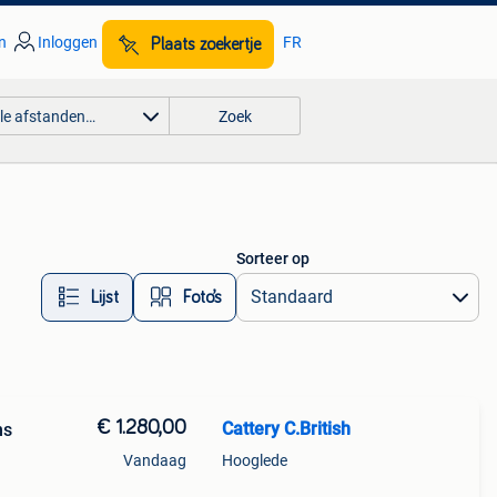
n
Inloggen
FR
Plaats zoekertje
lle afstanden…
Zoek
Sorteer op
Lijst
Foto’s
€ 1.280,00
Cattery C.British
ns
Vandaag
Hooglede