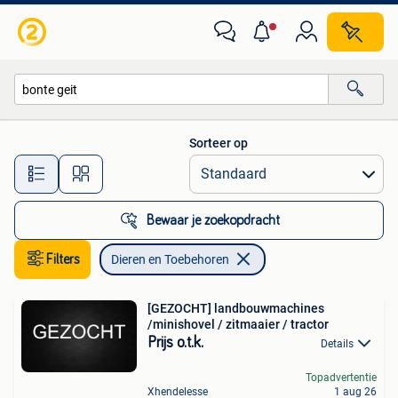
Dieren en Toebehoren
Sorteer op
Alle afstanden…
Bewaar je zoekopdracht
Filters
Dieren en Toebehoren
[GEZOCHT] landbouwmachines
/minishovel / zitmaaier / tractor
Prijs o.t.k.
Details
Topadvertentie
Xhendelesse
1 aug 26