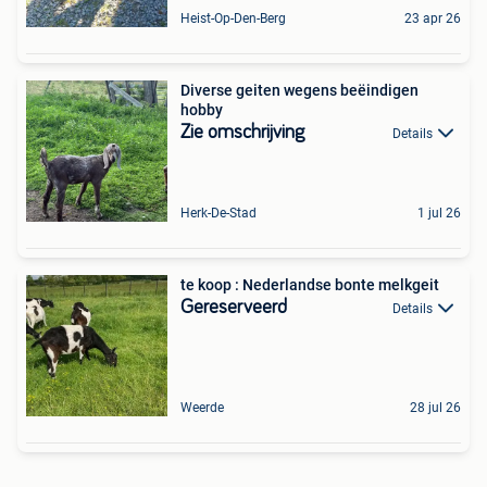
Heist-Op-Den-Berg
23 apr 26
Diverse geiten wegens beëindigen
hobby
Zie omschrijving
Details
Herk-De-Stad
1 jul 26
te koop : Nederlandse bonte melkgeit
Gereserveerd
Details
Weerde
28 jul 26