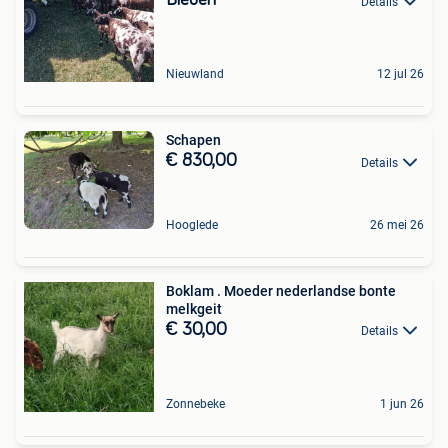
Bieden
Details
Nieuwland
12 jul 26
Schapen
€ 830,00
Details
Hooglede
26 mei 26
Boklam . Moeder nederlandse bonte
melkgeit
€ 30,00
Details
Zonnebeke
1 jun 26