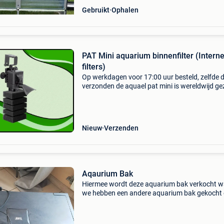
Gebruikt
Ophalen
PAT Mini aquarium binnenfilter (Interne
filters)
Op werkdagen voor 17:00 uur besteld, zelfde 
verzonden de aquael pat mini is wereldwijd ge
het meest verkochte filter voor nano aquaria 
garnalen bakken. Het filter zuigt het water aa
direct
Nieuw
Verzenden
Aqaurium Bak
Hiermee wordt deze aquarium bak verkocht w
we hebben een andere aquarium bak gekocht
we gaan het maar bij 1 houden,de lamp van d
aquarium dient wel te vervangen,het licht wer
nog maar het is