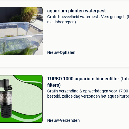
aquarium planten waterpest
Grote hoeveelheid waterpest . Vers geoogst. 
niet inbegrepen) .
Nieuw
Ophalen
TURBO 1000 aquarium binnenfilter (Int
filters)
Gratis verzending & op werkdagen voor 17:00
besteld, zelfde dag verzonden het aquael turb
filter is één van de grootste en meest krachtig
binnenfilters in zijn soort. Door de gecombinee
Nieuw
Verzenden