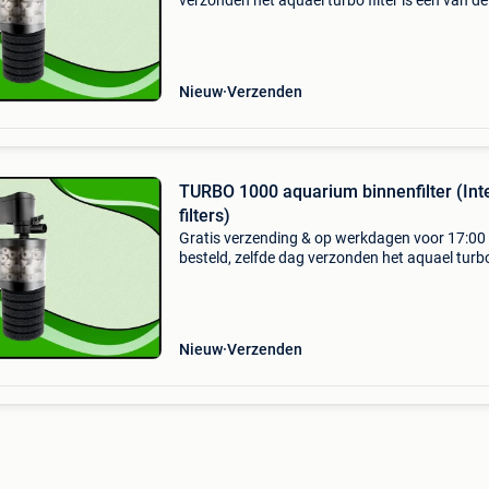
verzonden het aquael turbo filter is één van de
grootste en meest krachtige binnenfilters in zi
soort. Door de gecombineerde filtermaterialen
filtersc
Nieuw
Verzenden
TURBO 1000 aquarium binnenfilter (Int
filters)
Gratis verzending & op werkdagen voor 17:00
besteld, zelfde dag verzonden het aquael turb
filter is één van de grootste en meest krachtig
binnenfilters in zijn soort. Door de gecombinee
Nieuw
Verzenden