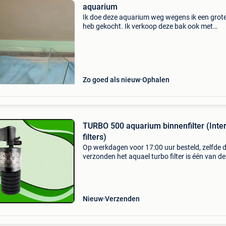
aquarium
Ik doe deze aquarium weg wegens ik een grot
heb gekocht. Ik verkoop deze bak ook met
accessoires erbij.
Zo goed als nieuw
Ophalen
TURBO 500 aquarium binnenfilter (Inte
filters)
Op werkdagen voor 17:00 uur besteld, zelfde 
verzonden het aquael turbo filter is één van de
grootste en meest krachtige binnenfilters in zi
soort. Door de gecombineerde filtermaterialen
filtersc
Nieuw
Verzenden