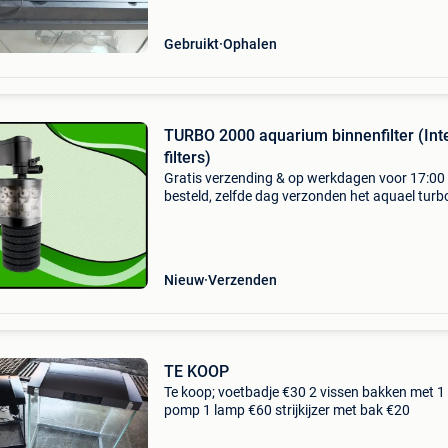
Gebruikt
Ophalen
TURBO 2000 aquarium binnenfilter (Int
filters)
Gratis verzending & op werkdagen voor 17:00
besteld, zelfde dag verzonden het aquael turb
filter is één van de grootste en meest krachtig
binnenfilters in zijn soort. Door de gecombinee
Nieuw
Verzenden
TE KOOP
Te koop; voetbadje €30 2 vissen bakken met 1
pomp 1 lamp €60 strijkijzer met bak €20