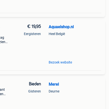
€ 19,95
Aquaelshop.nl
Eergisteren
Heel België
dag
zien
en
n
Bezoek website
Bieden
Merel
ant
Gisteren
Deurne
 en
e
kt