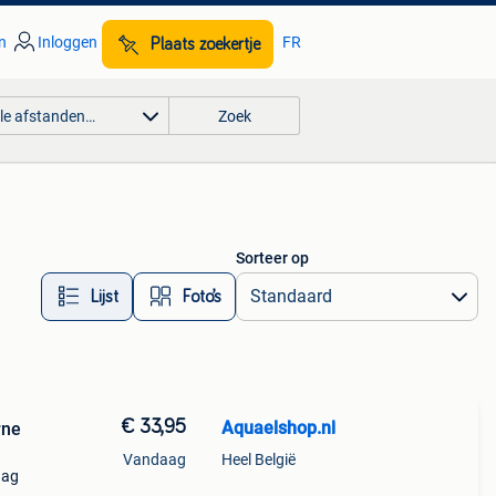
n
Inloggen
FR
Plaats zoekertje
lle afstanden…
Zoek
Sorteer op
Lijst
Foto’s
€ 33,95
Aquaelshop.nl
rne
Vandaag
Heel België
dag