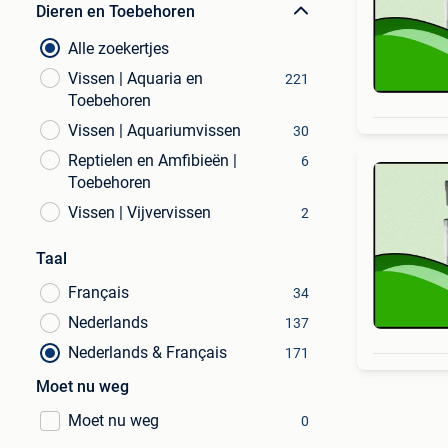
Dieren en Toebehoren
Alle zoekertjes
Vissen | Aquaria en
221
Toebehoren
Vissen | Aquariumvissen
30
Reptielen en Amfibieën |
6
Toebehoren
Vissen | Vijvervissen
2
Taal
Français
34
Nederlands
137
Nederlands & Français
171
Moet nu weg
Moet nu weg
0