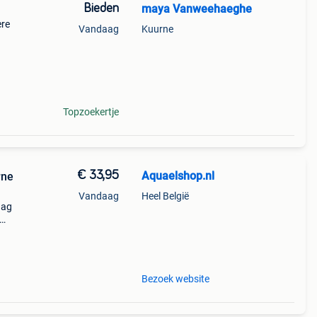
Bieden
maya Vanweehaeghe
ere
Vandaag
Kuurne
Topzoekertje
€ 33,95
Aquaelshop.nl
rne
Vandaag
Heel België
dag
jn
Bezoek website