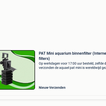
PAT Mini aquarium binnenfilter (Interne
filters)
Op werkdagen voor 17:00 uur besteld, zelfde 
verzonden de aquael pat mini is wereldwijd ge
het meest verkochte filter voor nano aquaria 
garnalen bakken. Het filter zuigt het water aa
direct
Nieuw
Verzenden