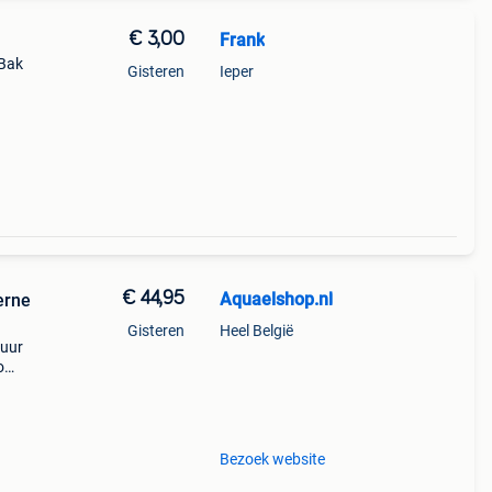
€ 3,00
Frank
(Bak
Gisteren
Ieper
€ 44,95
Aquaelshop.nl
erne
Gisteren
Heel België
 uur
o
e
rde f
Bezoek website