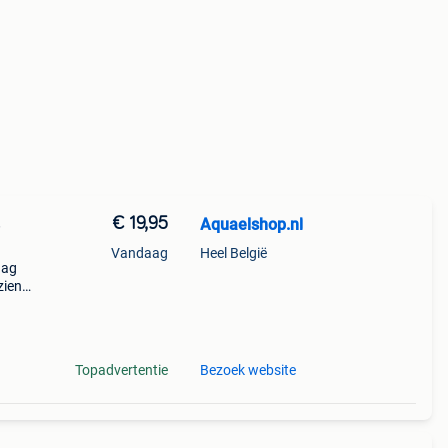
€ 19,95
Aquaelshop.nl
Vandaag
Heel België
dag
zien
en
n
Topadvertentie
Bezoek website