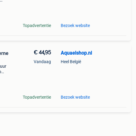
jn
Topadvertentie
Bezoek website
€ 44,95
Aquaelshop.nl
erne
Vandaag
Heel België
 uur
o
e
rde f
Topadvertentie
Bezoek website