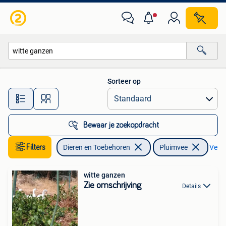
Pluimvee
Sorteer op
Alle afstanden…
Bewaar je zoekopdracht
Filters
Dieren en Toebehoren
Pluimvee
Verwi
witte ganzen
Zie omschrijving
Details