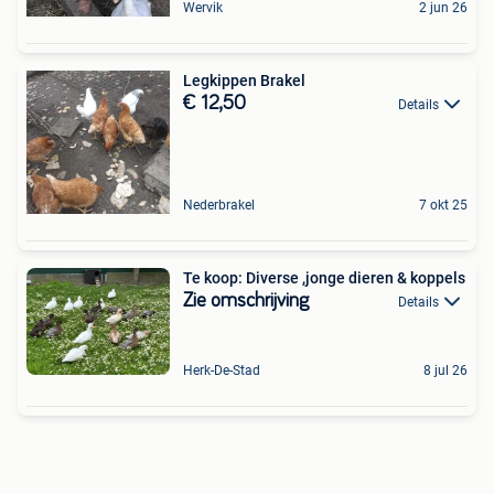
Wervik
2 jun 26
Legkippen Brakel
€ 12,50
Details
Nederbrakel
7 okt 25
Te koop: Diverse ,jonge dieren & koppels
Zie omschrijving
Details
Herk-De-Stad
8 jul 26