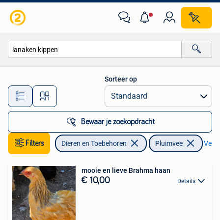
Pluimvee
Sorteer op
Alle afstanden…
Bewaar je zoekopdracht
Filters
Dieren en Toebehoren
Pluimvee
Verwi
mooie en lieve Brahma haan
€ 10,00
Details