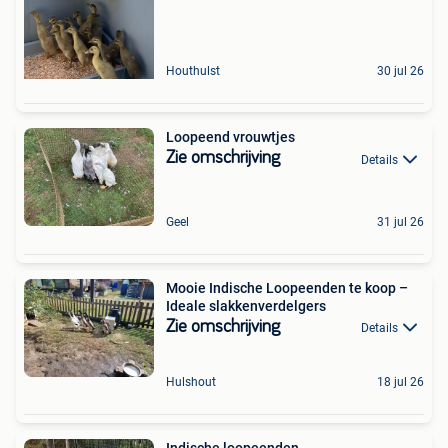
Houthulst
30 jul 26
Loopeend vrouwtjes
Zie omschrijving
Details
Geel
31 jul 26
Mooie Indische Loopeenden te koop –
Ideale slakkenverdelgers
Zie omschrijving
Details
Hulshout
18 jul 26