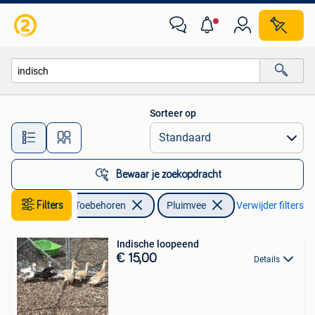
Pluimvee
Sorteer op
Alle afstanden…
Bewaar je zoekopdracht
Dieren en Toebehoren
Filters
Pluimvee
Verwijder filters
Indische loopeend
€ 15,00
Details