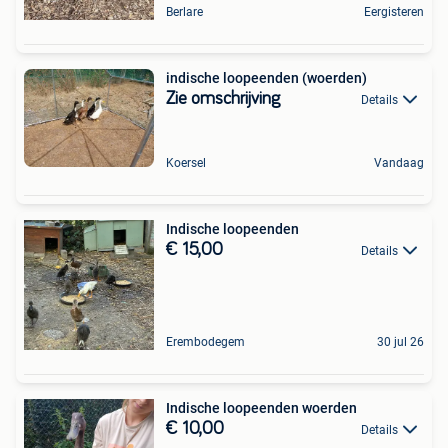
Berlare
Eergisteren
indische loopeenden (woerden)
Zie omschrijving
Details
Koersel
Vandaag
Indische loopeenden
€ 15,00
Details
Erembodegem
30 jul 26
Indische loopeenden woerden
€ 10,00
Details