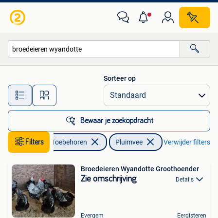
Pluimvee
Sorteer op
Alle afstanden…
Bewaar je zoekopdracht
Dieren en Toebehoren
Filters
Pluimvee
Verwijder filters
Broedeieren Wyandotte Groothoender
Zie omschrijving
Details
Evergem
Eergisteren