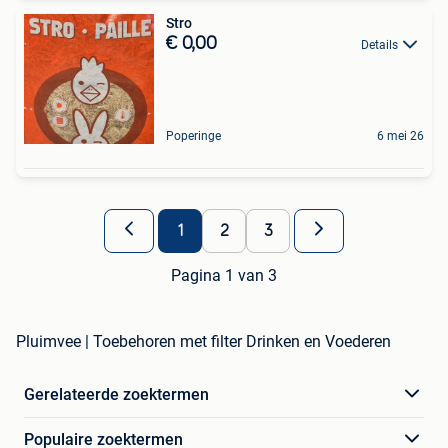
Stro
€ 0,00
Details
Poperinge
6 mei 26
1
2
3
Pagina 1 van 3
Pluimvee | Toebehoren met filter Drinken en Voederen
Gerelateerde zoektermen
Populaire zoektermen