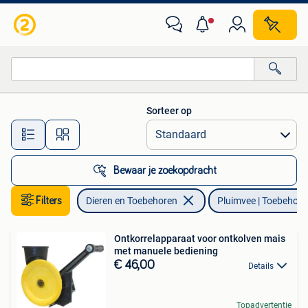
Pluimvee | Toebehoren
Sorteer op
Alle afstanden…
Bewaar je zoekopdracht
Filters
Dieren en Toebehoren
Pluimvee | Toebehore
Ontkorrelapparaat voor ontkolven mais
met manuele bediening
€ 46,00
Details
Topadvertentie