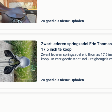
maat 135 cm borsttuig antares full wolletjes
mattes ophoging ac
Zo goed als nieuw
Ophalen
Zwart lederen springzadel Eric Thomas
17,5 inch te koop
Zwart lederen springzadel eric thomas 17,5 in
koop . In zeer goede staat incl. Steigbeugels v
550 €.
Zo goed als nieuw
Ophalen