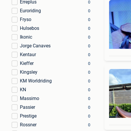
Erreplus
0
Euroriding
0
Fryso
0
Hulsebos
0
Ikonic
0
Jorge Canaves
0
Kentaur
0
Kieffer
0
Kingsley
0
KM Worldriding
0
KN
0
Massimo
0
Passier
0
Prestige
0
Rossner
0