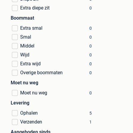
Extra diepe zit
0
Boommaat
Extra smal
0
Smal
0
Middel
0
Wijd
0
Extra wijd
0
Overige boommaten
0
Moet nu weg
Moet nu weg
0
Levering
Ophalen
5
Verzenden
1
Aangeboden sinds