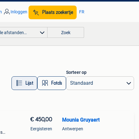
n
Inloggen
FR
Plaats zoekertje
lle afstanden…
Zoek
Sorteer op
Lijst
Foto’s
€ 450,00
Mounia Gruyaert
Eergisteren
Antwerpen
ns
j