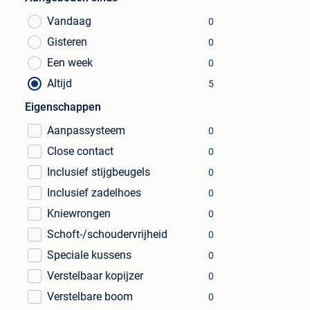
Vandaag
0
Gisteren
0
Een week
0
Altijd
5
Eigenschappen
Aanpassysteem
0
Close contact
0
Inclusief stijgbeugels
0
Inclusief zadelhoes
0
Kniewrongen
0
Schoft-/schoudervrijheid
0
Speciale kussens
0
Verstelbaar kopijzer
0
Verstelbare boom
0