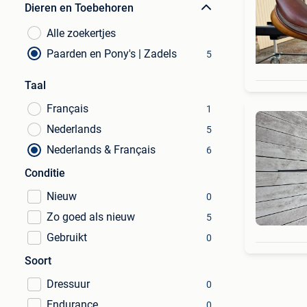
Dieren en Toebehoren
Alle zoekertjes
Paarden en Pony's | Zadels
5
Taal
Français
1
Nederlands
5
Nederlands & Français
6
Conditie
Nieuw
0
Zo goed als nieuw
5
Gebruikt
0
Soort
Dressuur
0
Endurance
0