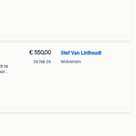
€ 550,00
Stef Van Linthoudt
26 feb 26
Wolvertem
ch te
oor