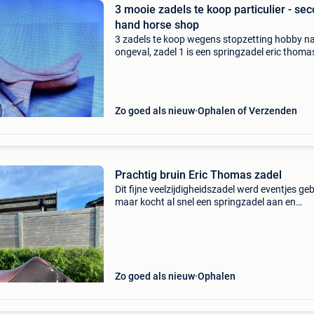
3 mooie zadels te koop particulier - se
hand horse shop
3 zadels te koop wegens stopzetting hobby n
ongeval, zadel 1 is een springzadel eric thoma
maat 17.5 Inch in nieuwstaat met heel weinig
gebruiksporen en compleet met riemen en
stijgbeugels voor de p
Zo goed als nieuw
Ophalen of Verzenden
Prachtig bruin Eric Thomas zadel
Dit fijne veelzijdigheidszadel werd eventjes geb
maar kocht al snel een springzadel aan en
sindsdien ligt het al een paar jaar thuis, onder 
hoes. Hij is dus nog in een prachtige staat. 16
Zo goed als nieuw
Ophalen