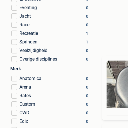
Eventing
0
Jacht
0
Race
0
Recreatie
1
Springen
1
Veelzijdigheid
0
Overige disciplines
0
Merk
Anatomica
0
Arena
0
Bates
0
Custom
0
CWD
0
Edix
0