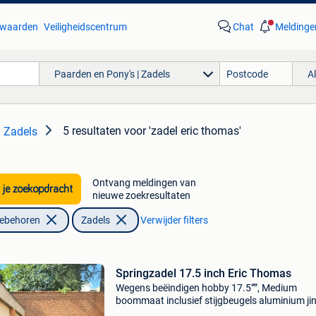
waarden
Veiligheidscentrum
Chat
Meldinge
Paarden en Pony's | Zadels
A
5 resultaten
voor 'zadel eric thomas'
| Zadels
Ontvang meldingen van
 je zoekopdracht
nieuwe zoekresultaten
oebehoren
Zadels
Verwijder filters
Springzadel 17.5 inch Eric Thomas
Wegens beëindigen hobby 17.5””, Medium
boommaat inclusief stijgbeugels aluminium ji
stirrup ook beschikbaar prijs otk: springsingel l