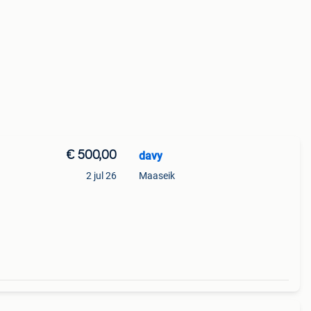
€ 500,00
davy
2 jul 26
Maaseik