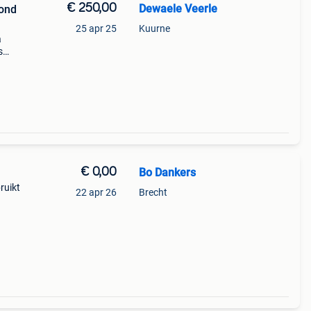
€ 250,00
Dewaele Veerle
cond
25 apr 25
Kuurne
a
s
€ 0,00
Bo Dankers
ruikt
22 apr 26
Brecht
zijn
,5