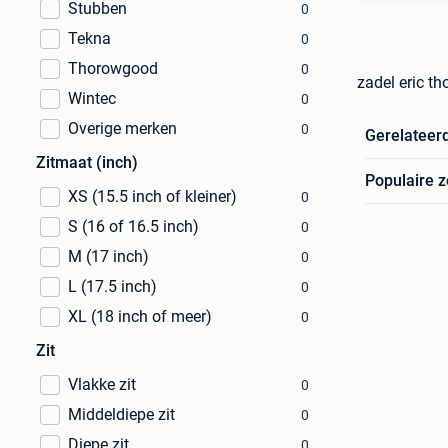
Stubben
0
Tekna
0
Thorowgood
0
zadel eric t
Wintec
0
Overige merken
0
Gerelateer
Zitmaat (inch)
Populaire 
XS (15.5 inch of kleiner)
0
S (16 of 16.5 inch)
0
M (17 inch)
0
L (17.5 inch)
0
XL (18 inch of meer)
0
Zit
Vlakke zit
0
Middeldiepe zit
0
Diepe zit
0