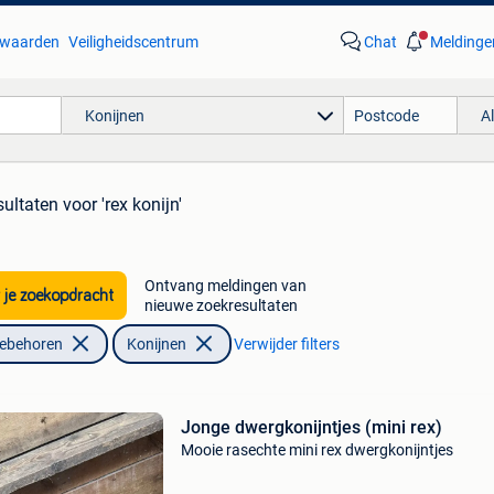
waarden
Veiligheidscentrum
Chat
Meldinge
Konijnen
A
sultaten
voor 'rex konijn'
Ontvang meldingen van
 je zoekopdracht
nieuwe zoekresultaten
oebehoren
Konijnen
Verwijder filters
Jonge dwergkonijntjes (mini rex)
Mooie rasechte mini rex dwergkonijntjes