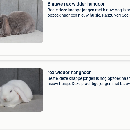
Blauwe rex widder hangoor
Beste deze knappe jongen met blauw oog is n
opzoek naar een nieuw huisje. Raszuiver! Soci
en lief naar ons. Geboren in mei 26 meer info
gerust contact op via 💌
rex widder hanghoor
Beste, deze knappe jongen is nog opzoek naar
nieuw huisje. Deze prachtige jongen met blau
ogen en zijn speciale huid. Geboren in mei 26
raszuiver! En zeer sociaal bij interesse stuur g
via