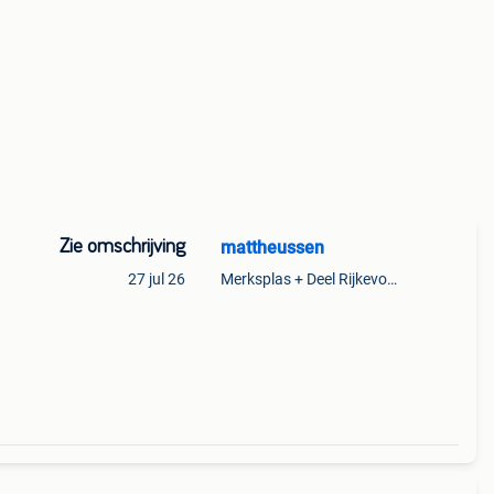
Zie omschrijving
mattheussen
27 jul 26
Merksplas + Deel Rijkevorsel