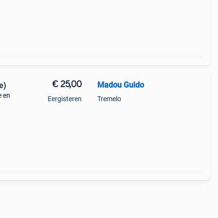
€ 25,00
Madou Guido
e)
e en
Eergisteren
Tremelo