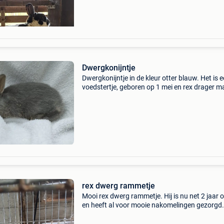
Dwergkonijntje
Dwergkonijntje in de kleur otter blauw. Het is 
voedstertje, geboren op 1 mei en rex drager 
is otter blauw rex papa is otter blauw drager 
rex €25 voor het konijntje
rex dwerg rammetje
Mooi rex dwerg rammetje. Hij is nu net 2 jaar 
en heeft al voor mooie nakomelingen gezorgd.
mag weg omdat ik verder ga met hangoortjes 
niet zo ben voor het kruisen van rassen. Door 