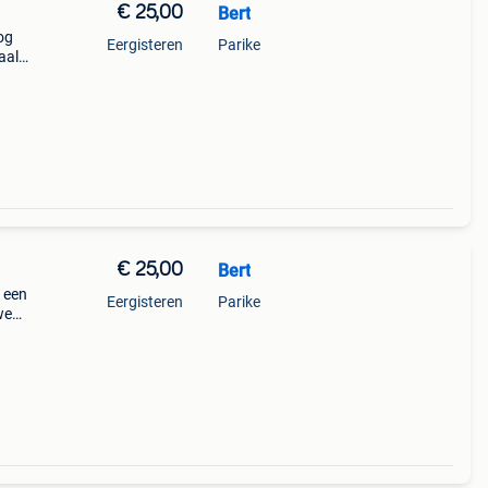
€ 25,00
Bert
og
Eergisteren
Parike
aal
 neem
€ 25,00
Bert
 een
Eergisteren
Parike
we
erust