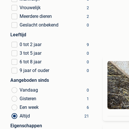
Vrouwelijk
2
Meerdere dieren
2
Geslacht onbekend
0
Leeftijd
0 tot 2 jaar
9
3 tot 5 jaar
0
6 tot 8 jaar
0
9 jaar of ouder
0
Aangeboden sinds
Vandaag
0
Gisteren
1
Een week
6
Altijd
21
Eigenschappen