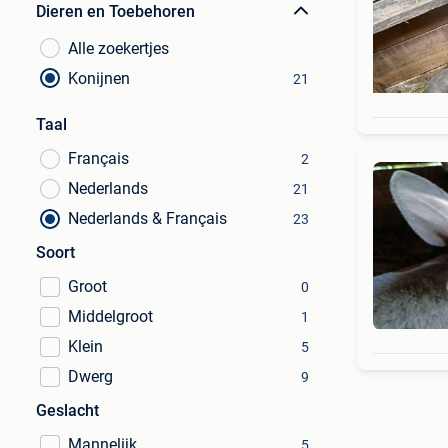
Dieren en Toebehoren
Alle zoekertjes
Konijnen
21
Taal
Français
2
Nederlands
21
Nederlands & Français
23
Soort
Groot
0
Middelgroot
1
Klein
5
Dwerg
9
Geslacht
Mannelijk
5