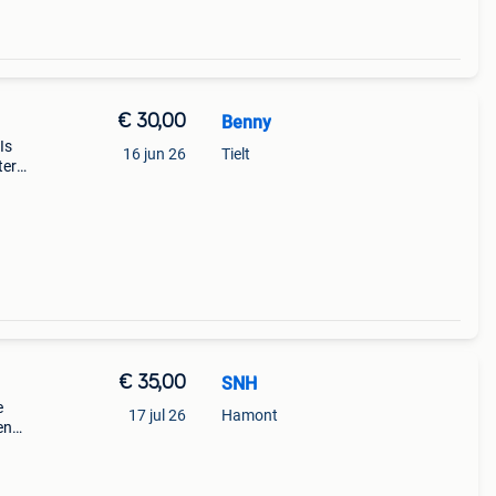
€ 30,00
Benny
Is
16 jun 26
Tielt
ter
€30
€ 35,00
SNH
e
17 jul 26
Hamont
en
e
ben