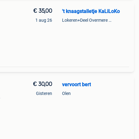
€ 35,00
't knaagstalletje KaLiLoKo
1 aug 26
Lokeren+Deel Overmere En Zele
maart
or 5
€ 30,00
vervoort bert
Gisteren
Olen