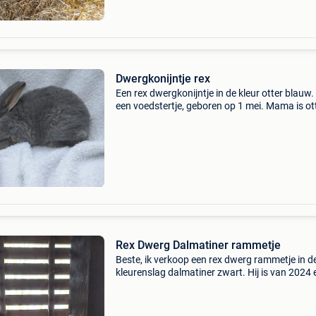
Dwergkonijntje rex
Een rex dwergkonijntje in de kleur otter blauw. 
een voedstertje, geboren op 1 mei. Mama is ot
blauw rex papa is otter blauw drager van rex 
voor het konijntje
Rex Dwerg Dalmatiner rammetje
Beste, ik verkoop een rex dwerg rammetje in d
kleurenslag dalmatiner zwart. Hij is van 2024 
zeer aangenaam van karakter. Komt uit duits
bloedlijn van daniel burling. Rex dwergen heb
een apart