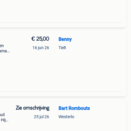
€ 25,00
Benny
een
16 jun 26
Tielt
mama
van
Zie omschrijving
Bart Rombouts
oud
25 jul 26
Westerlo
 Hij
en ik
z&