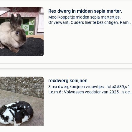
Rex dwerg in midden sepia marter.
Mooi koppeltje midden sepia martertjes.
Onverwant. Ouders hier te bezichtigen. Ram
geboren februari 2026. Voedstertje geboren 
2026. Gevaccineerd tegen rhd 1 en 2. Enkel vo
✨ huisje 🏡. 35 Eu
rexdwerg konijnen
3 rex dwergkonijnen vrouwtjes : foto&#39;s 1
t.e.m.6 : Volwassen voedster van 2025 , is de
mama van de 2 jonge vrouwtjes , geboren op
10/05, zie foto&#39;s 7 t.e.m 18. Raszuiver.
Rexdwerg koni