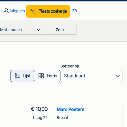
n
Inloggen
FR
Plaats zoekertje
lle afstanden…
Zoek
Sorteer op
Lijst
Foto’s
€ 10,00
Marc Peeters
1 aug 26
Brecht