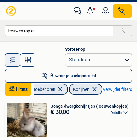
Konijnen
Sorteer op
Alle afstanden…
Bewaar je zoekopdracht
Dieren en Toebehoren
Filters
Konijnen
Verwijder filters
Jonge dwergkonijntjes (leeuwenkopjes)
€ 30,00
Details