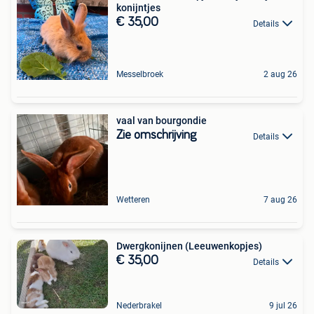
konijntjes
€ 35,00
Details
Messelbroek
2 aug 26
vaal van bourgondie
Zie omschrijving
Details
Wetteren
7 aug 26
Dwergkonijnen (Leeuwenkopjes)
€ 35,00
Details
Nederbrakel
9 jul 26