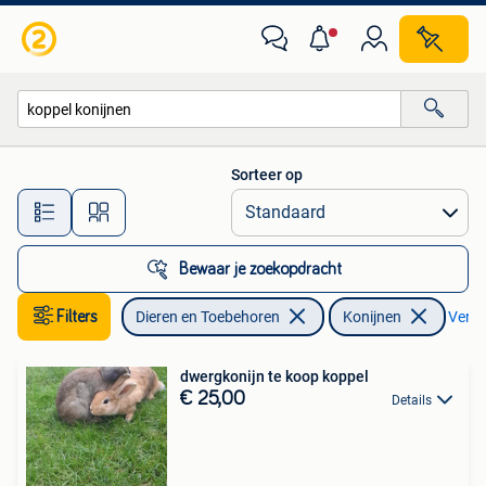
Konijnen
Sorteer op
Alle afstanden…
Bewaar je zoekopdracht
Filters
Dieren en Toebehoren
Konijnen
Verwij
dwergkonijn te koop koppel
€ 25,00
Details