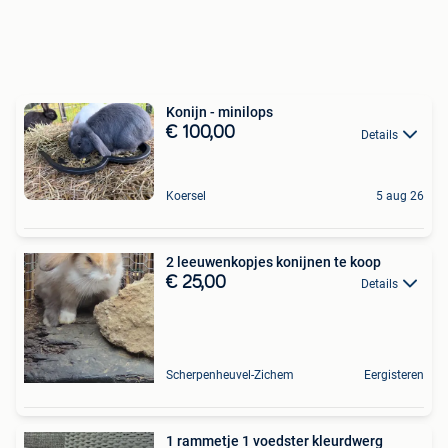
Konijn - minilops
€ 100,00
Details
Koersel
5 aug 26
2 leeuwenkopjes konijnen te koop
€ 25,00
Details
Scherpenheuvel-Zichem
Eergisteren
1 rammetje 1 voedster kleurdwerg