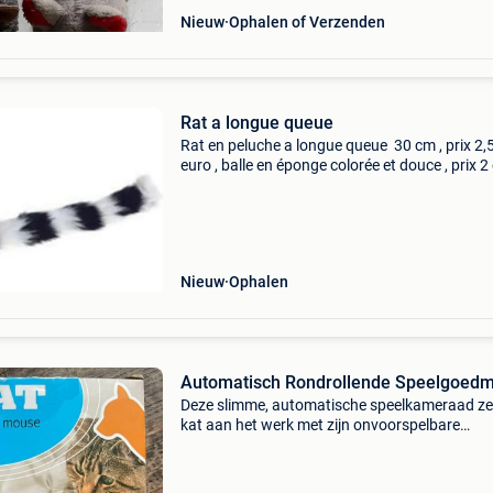
Nieuw
Ophalen of Verzenden
Rat a longue queue
Rat en peluche a longue queue 30 cm , prix 2,
euro , balle en éponge colorée et douce , prix 2
, contacter par mail
Nieuw
Ophalen
Automatisch Rondrollende Speelgoedm
Deze slimme, automatische speelkameraad zet
kat aan het werk met zijn onvoorspelbare
bewegingen en verleidelijke staart. De rolorat 
en rolt door je hele huis, waardoor je viervoete
voortdur