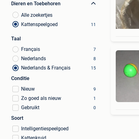
Dieren en Toebehoren
Alle zoekertjes
Kattenspeelgoed
11
Taal
Français
7
Nederlands
8
Nederlands & Français
15
Conditie
Nieuw
9
Zo goed als nieuw
1
Gebruikt
0
Soort
Intelligentiespeelgoed
Kattenkruid