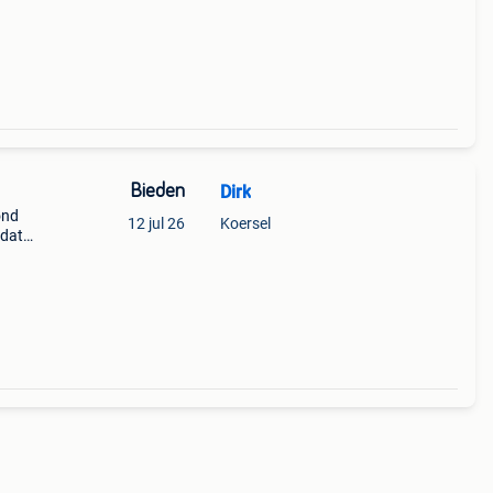
Bieden
Dirk
ond
12 jul 26
Koersel
mdat
n.
er.