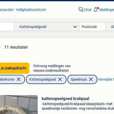
waarden
Veiligheidscentrum
Chat
Meldinge
Kattenspeelgoed
A
11 resultaten
Ontvang meldingen van
 je zoekopdracht
nieuwe zoekresultaten
oebehoren
Kattenspeelgoed
Speelmuis
Verwijder f
kattenspeelgoed krabpaal
-kattenspeelgoed/krabpaal/slaapplaats -met
speelmuisje vanbinnen -nog verscheidene stu
voorraad