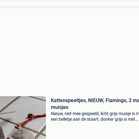
Kattenspeeltjes, NIEUW, Flamingo, 2 m
muisjes
Nieuw, niet mee gespeeld, licht grijs muisje is 
een belletje aan de staart, donker grijs is met
knisperend geluid, beide mals en zacht