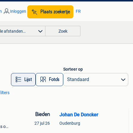
n
Inloggen
FR
Plaats zoekertje
lle afstanden…
Zoek
Sorteer op
Lijst
Foto’s
ilters
Bieden
Johan De Doncker
27 jul 26
Oudenburg
ks op