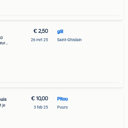
€ 2,50
gill
50
26 mrt 25
Saint-Ghislain
 euro
€ 10,00
Pitou
uis
 je
3 feb 25
Puurs
kruipt
r