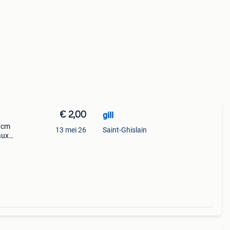
€ 2,00
gill
1 cm
13 mei 26
Saint-Ghislain
aux
 une