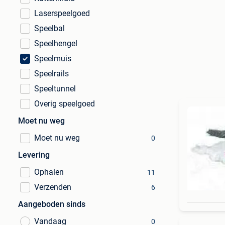
Laserspeelgoed
Speelbal
Speelhengel
Speelmuis
Speelrails
Speeltunnel
Overig speelgoed
Moet nu weg
Moet nu weg
0
Levering
Ophalen
11
Verzenden
6
Aangeboden sinds
Vandaag
0