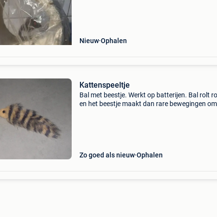
Nieuw
Ophalen
Kattenspeeltje
Bal met beestje. Werkt op batterijen. Bal rolt r
en het beestje maakt dan rare bewegingen o
het word meegetrokken. Prijs overeen te kome
Verzenden is mogelijk. Kosten zijn voor de kop
Tel:
Zo goed als nieuw
Ophalen