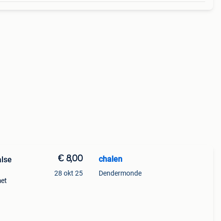
€ 8,00
chalen
alse
28 okt 25
Dendermonde
met