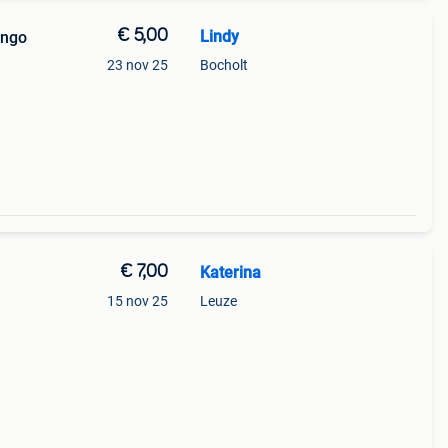
€ 5,00
Lindy
ingo
23 nov 25
Bocholt
€ 7,00
Katerina
15 nov 25
Leuze