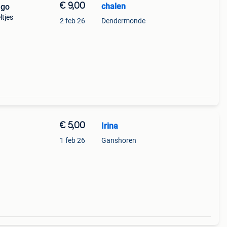
€ 9,00
chalen
ngo
ltjes
2 feb 26
Dendermonde
€ 5,00
Irina
1 feb 26
Ganshoren