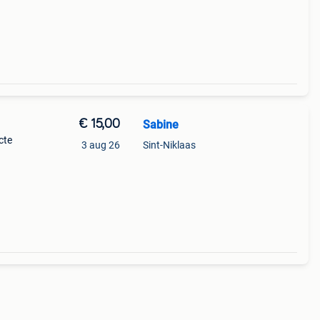
€ 15,00
Sabine
cte
3 aug 26
Sint-Niklaas