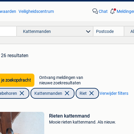
waarden
Veiligheidscentrum
Chat
Meldinge
Kattenmanden
A
26 resultaten
Ontvang meldingen van
 je zoekopdracht
nieuwe zoekresultaten
oebehoren
Kattenmanden
Riet
Verwijder filters
Rieten kattenmand
Mooie rieten kattenmand. Als nieuw.