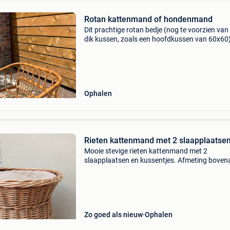
Rotan kattenmand of hondenmand
Dit prachtige rotan bedje (nog te voorzien van
dik kussen, zoals een hoofdkussen van 60x60)
dienst doen voor een poes of klein hondje. On
binnenkatje heeft er een tijd heerlijk op geslap
Ophalen
Rieten kattenmand met 2 slaapplaatse
Mooie stevige rieten kattenmand met 2
slaapplaatsen en kussentjes. Afmeting bove
38cm breed. Onderaan 42cm breed. Hoogte 
Ophalen
Zo goed als nieuw
Ophalen