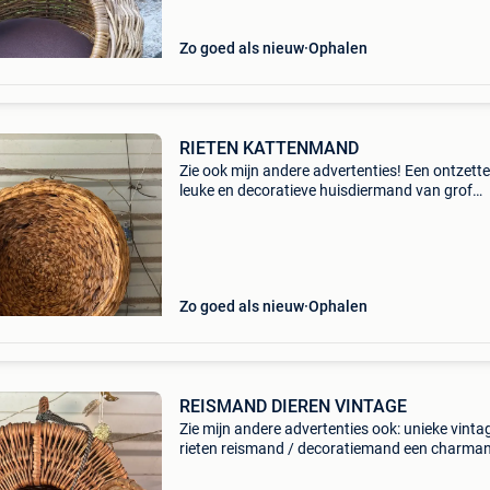
Zo goed als nieuw
Ophalen
RIETEN KATTENMAND
Zie ook mijn andere advertenties! Een ontzett
leuke en decoratieve huisdiermand van grof
gevlochten riet/waterhyacint. Ideaal voor katt
kleine hondjes die ervan houden om lekker be
en war
Zo goed als nieuw
Ophalen
REISMAND DIEREN VINTAGE
Zie mijn andere advertenties ook: unieke vinta
rieten reismand / decoratiemand een charman
oude reismand van gevlochten riet met een m
boogdak. Dit model werd vroeger gebruikt als