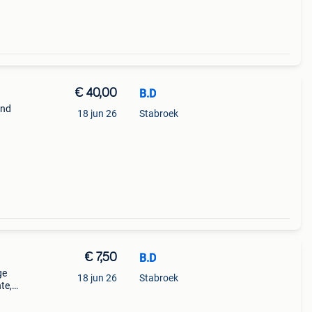
€ 40,00
B.D
end
18 jun 26
Stabroek
en of
schut
€ 7,50
B.D
ge
18 jun 26
Stabroek
te,
ooi