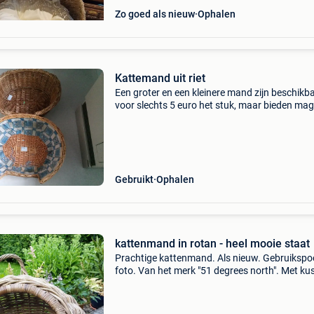
Zo goed als nieuw
Ophalen
Kattemand uit riet
Een groter en een kleinere mand zijn beschikba
voor slechts 5 euro het stuk, maar bieden mag
Mag weg wegens niet meer in gebruik.
Gebruikt
Ophalen
kattenmand in rotan - heel mooie staat
Prachtige kattenmand. Als nieuw. Gebruikspoo
foto. Van het merk "51 degrees north". Met ku
Afhalen te bassily