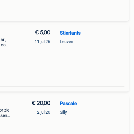
€ 5,00
Stierlants
ar ,
11 jul 26
Leuven
 ook.
€ 20,00
Pascale
r zie
2 jul 26
Silly
ssen.