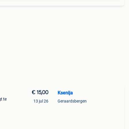
€ 15,00
Ksenija
t te
13 jul 26
Geraardsbergen