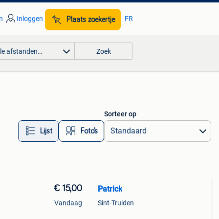
n
Inloggen
FR
Plaats zoekertje
lle afstanden…
Zoek
Sorteer op
Lijst
Foto’s
€ 15,00
Patrick
Vandaag
Sint-Truiden