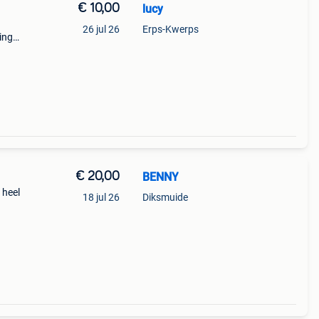
€ 10,00
lucy
26 jul 26
Erps-Kwerps
ingen
m
. Af
€ 20,00
BENNY
 heel
18 jul 26
Diksmuide