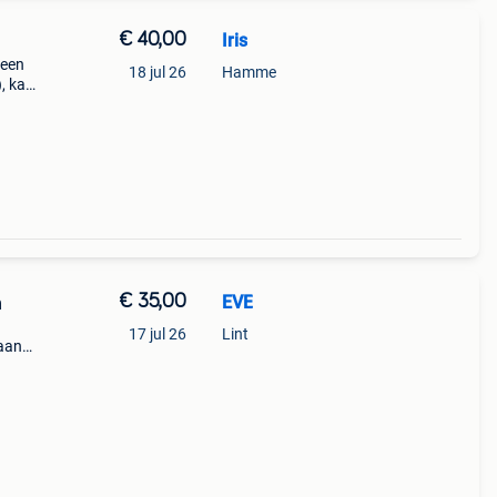
€ 40,00
Iris
 een
18 jul 26
Hamme
, kan
s
en,
€ 35,00
EVE
n
17 jul 26
Lint
naan
40cm.