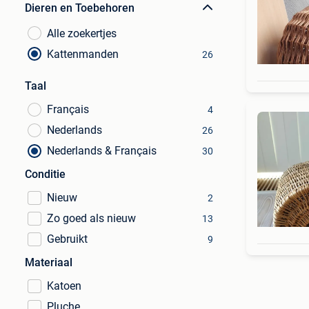
Dieren en Toebehoren
Alle zoekertjes
Kattenmanden
26
Taal
Français
4
Nederlands
26
Nederlands & Français
30
Conditie
Nieuw
2
Zo goed als nieuw
13
Gebruikt
9
Materiaal
Katoen
Pluche