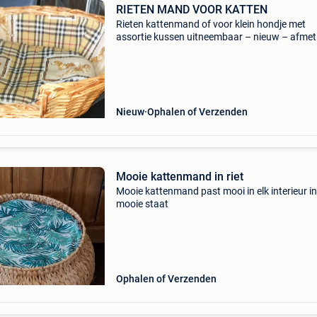
RIETEN MAND VOOR KATTEN
Rieten kattenmand of voor klein hondje met
assortie kussen uitneembaar – nieuw – afmet
breedte 25cm – hoogte 13 cm en lengte 41 c
(gemeten aan de binnenkant) - prijs : 10,00 eur
te halen in
Nieuw
Ophalen of Verzenden
Mooie kattenmand in riet
Mooie kattenmand past mooi in elk interieur in
mooie staat
Ophalen of Verzenden