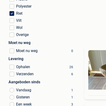
Polyester
Riet
Vilt
Wol
Overige
Moet nu weg
Moet nu weg
0
Levering
Ophalen
26
Verzenden
6
Aangeboden sinds
Vandaag
1
Gisteren
1
Een week
3