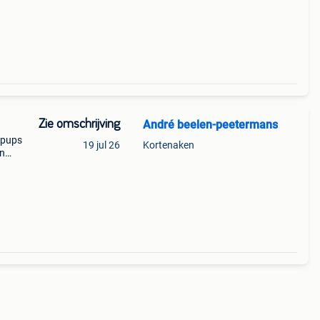
Zie omschrijving
André beelen-peetermans
 pups
19 jul 26
Kortenaken
jn
n orde