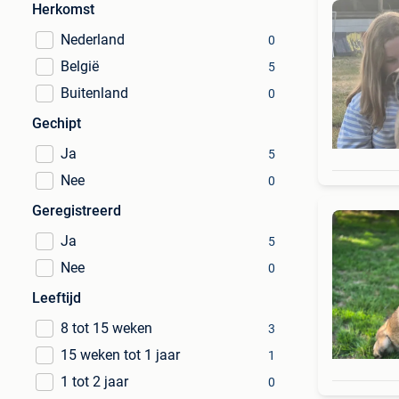
Herkomst
Nederland
0
België
5
Buitenland
0
Gechipt
Ja
5
Nee
0
Geregistreerd
Ja
5
Nee
0
Leeftijd
8 tot 15 weken
3
15 weken tot 1 jaar
1
1 tot 2 jaar
0