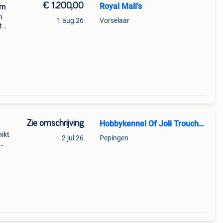
€ 1.200,00
Royal Mali's
om
n
1 aug 26
Vorselaar
t
n d
Zie omschrijving
Hobbykennel Of Joli Troucheaus
hikt
2 jul 26
Pepingen
in de