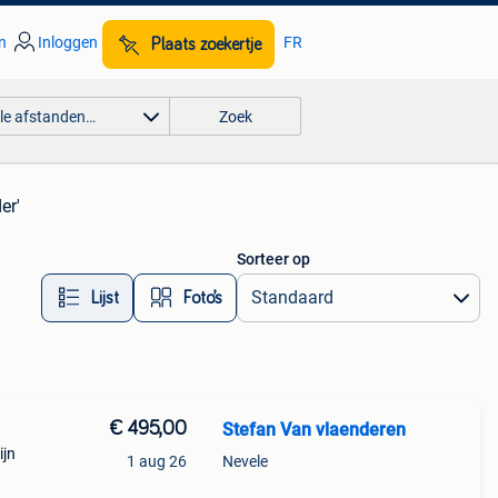
n
Inloggen
FR
Plaats zoekertje
lle afstanden…
Zoek
er'
Sorteer op
Lijst
Foto’s
€ 495,00
Stefan Van vlaenderen
ijn
1 aug 26
Nevele