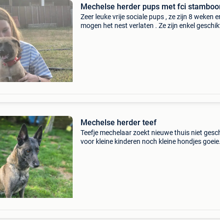
Mechelse herder pups met fci stambo
Zeer leuke vrije sociale pups , ze zijn 8 weken e
mogen het nest verlaten . Ze zijn enkel geschik
voor een actieve sportieve thuis . Ze laten heel
mooie dingen zien voor hun leeftijd , ze bezitte
Mechelse herder teef
Teefje mechelaar zoekt nieuwe thuis niet gesc
voor kleine kinderen noch kleine hondjes goeie
waker luistert goed met wat bevelen is proper 
kennel fci stamboom