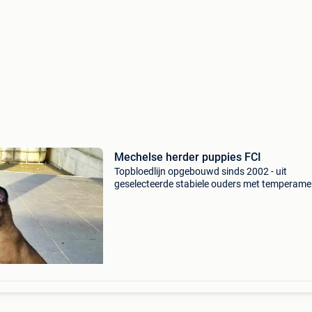
Mechelse herder puppies FCI
Topbloedlijn opgebouwd sinds 2002 - uit
geselecteerde stabiele ouders met temperame
karakter voor elk actief doel. - Referenties in d
van elke discipline en politiewerk - gekend in d
sport.