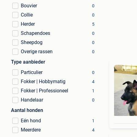
Bouvier
0
Collie
0
Herder
5
Schapendoes
0
Sheepdog
0
Overige rassen
0
Type aanbieder
Particulier
0
Fokker | Hobbymatig
4
Fokker | Professioneel
1
Handelaar
0
Aantal honden
Eén hond
1
Meerdere
4