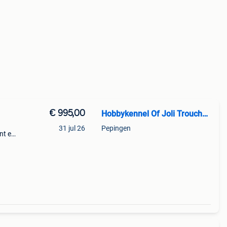
€ 995,00
Hobbykennel Of Joli Troucheaus
31 jul 26
Pepingen
nt en
e top
e