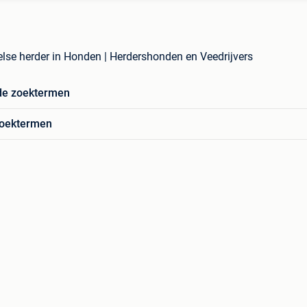
lse herder in Honden | Herdershonden en Veedrijvers
de zoektermen
zoektermen