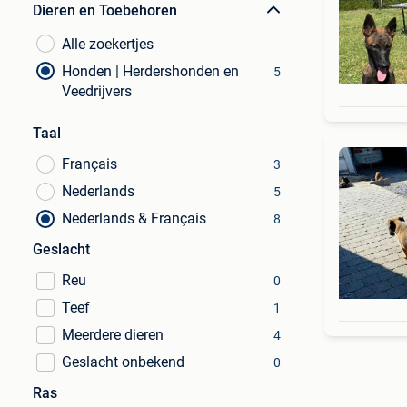
Dieren en Toebehoren
Alle zoekertjes
Honden | Herdershonden en
5
Veedrijvers
Taal
Français
3
Nederlands
5
Nederlands & Français
8
Geslacht
Reu
0
Teef
1
Meerdere dieren
4
Geslacht onbekend
0
Ras