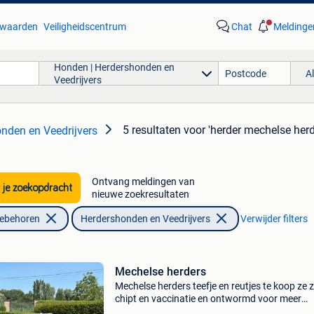
waarden
Veiligheidscentrum
Chat
Meldinge
Honden | Herdershonden en
A
Veedrijvers
5 resultaten
voor 'herder mechelse herd
nden en Veedrijvers
Ontvang meldingen van
 je zoekopdracht
nieuwe zoekresultaten
oebehoren
Herdershonden en Veedrijvers
Verwijder filters
Mechelse herders
Mechelse herders teefje en reutjes te koop ze z
chipt en vaccinatie en ontwormd voor meer
informatie gsm 0496458373