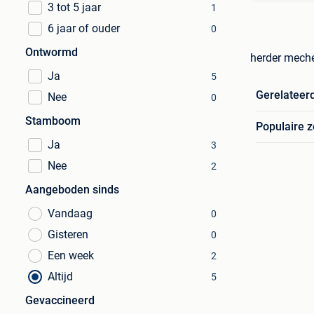
3 tot 5 jaar
1
6 jaar of ouder
0
Ontwormd
herder meche
Ja
5
Gerelateer
Nee
0
Stamboom
Populaire 
Ja
3
Nee
2
Aangeboden sinds
Vandaag
0
Gisteren
0
Een week
2
Altijd
5
Gevaccineerd