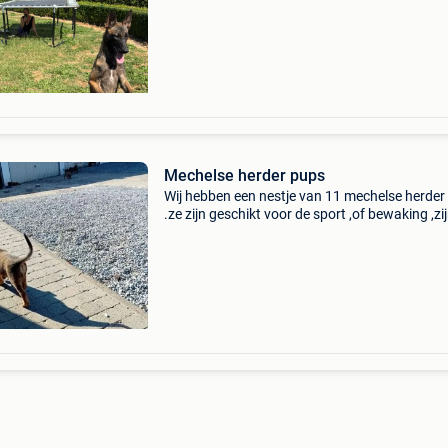
Mechelse herder pups
Wij hebben een nestje van 11 mechelse herder
.ze zijn geschikt voor de sport ,of bewaking ,zi
huiselijk opgevoed.bij vertrek zijn ze volledig i
met inentingen,en ontworming.ze krijgen een