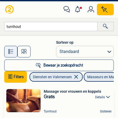
Welzijn | Masseurs en Massagesalons
Sorteer op
Alle afstanden…
Bewaar je zoekopdracht
Filters
Diensten en Vakmensen
Masseurs en Mass
Massage voor vrouwen en koppels
Gratis
Details
Turnhout
Gisteren