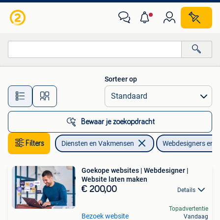
Webdesigners en Hosting
Sorteer op
Alle afstanden…
Bewaar je zoekopdracht
Filters
Diensten en Vakmensen
Webdesigners en H
Goekope websites | Webdesigner |
Website laten maken
€ 200,00
Details
Topadvertentie
Bezoek website
Vandaag