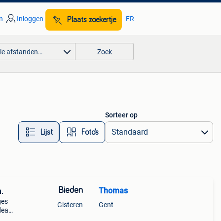
n
Inloggen
FR
Plaats zoekertje
lle afstanden…
Zoek
Sorteer op
Lijst
Foto’s
Bieden
Thomas
.
ges
Gisteren
Gent
deaal
nen