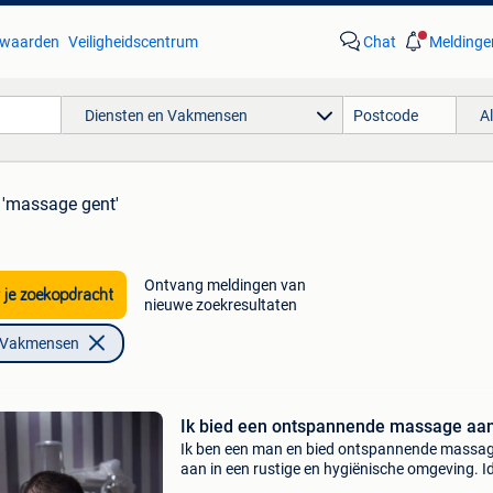
waarden
Veiligheidscentrum
Chat
Meldinge
Diensten en Vakmensen
A
 'massage gent'
Ontvang meldingen van
 je zoekopdracht
nieuwe zoekresultaten
n Vakmensen
Ik bied een ontspannende massage aan
Ik ben een man en bied ontspannende massa
aan in een rustige en hygiënische omgeving. I
om stress te verminderen, spieren te ontspan