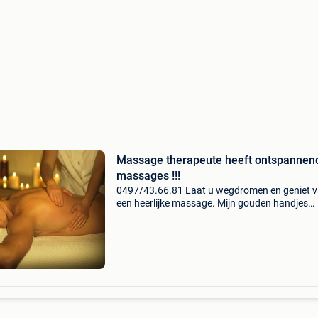
Massage therapeute heeft ontspannen
massages !!!
0497/43.66.81 Laat u wegdromen en geniet 
een heerlijke massage. Mijn gouden handjes
verwennen u van kop tot teen. Geniet dus van
goede massage gegeven door een erkende
massagetherapeute. Ik we