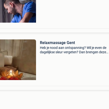
en volledig tot rust te komen. ✔
Ontspanningsmassage ✔ d
Relaxmassage Gent
Heb je nood aan ontspanning? Wil je even de
dagelijkse sleur vergeten? Dan brengen deze
gouden handen je naar hogere sferen... Ik ben
professioneel opgeleide masseur. De massage
ik geef is voo