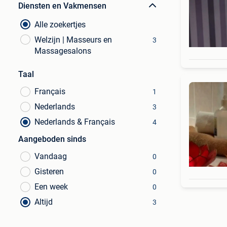
Diensten en Vakmensen
Alle zoekertjes
Welzijn | Masseurs en
3
Massagesalons
Taal
Français
1
Nederlands
3
Nederlands & Français
4
Aangeboden sinds
Vandaag
0
Gisteren
0
Een week
0
Altijd
3