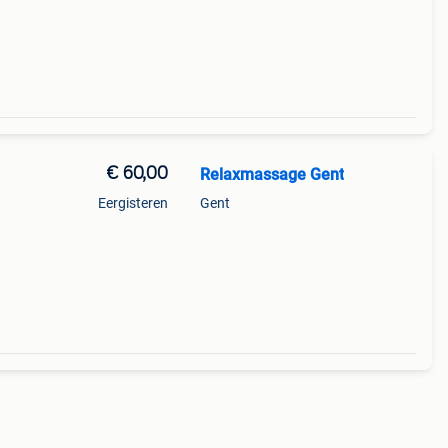
€ 60,00
Relaxmassage Gent
Eergisteren
Gent
 een
 die