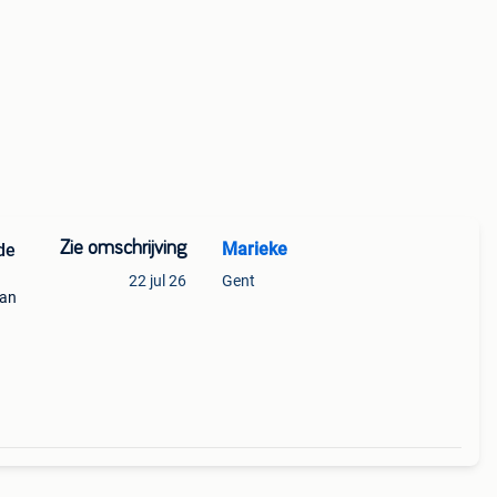
Zie omschrijving
Marieke
de
22 jul 26
Gent
van
 een