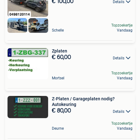
0498120114
€ 100,00
Details
Topzoekertje
Schelle
Vandaag
Zplaten
€ 60,00
Details
Topzoekertje
Mortsel
Vandaag
Z-Platen / Garageplaten nodig?
Autokeuring
€ 80,00
Details
Topzoekertje
Deurne
Vandaag