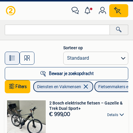
Fietsenmakers en Bromfietsenmakers
Sorteer op
Alle afstanden…
Bewaar je zoekopdracht
Filters
Diensten en Vakmensen
Fietsenmakers en 
2 Bosch elektrische fietsen – Gazelle &
Trek Dual Sport+
€ 999,00
Details