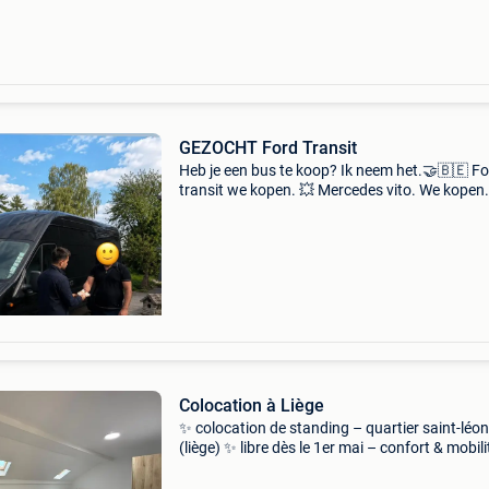
qu&#39;une
GEZOCHT Ford Transit
Heb je een bus te koop? Ik neem het.🤝🇧🇪 F
transit we kopen. 💥 Mercedes vito. We kopen.
Mercedes sprinter. We kopen. 💥 Iemand een
wagen te koop voor export ? Stuur mij dan ge
een privé b
Colocation à Liège
✨ colocation de standing – quartier saint-léo
(liège) ✨ libre dès le 1er mai – confort & mobili
vous cherchez une chambre spacieuse dans 
maison de caractère entièrement rénovée ? No