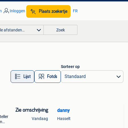
n
Inloggen
FR
Plaats zoekertje
lle afstanden…
Zoek
Sorteer op
Lijst
Foto’s
Zie omschrijving
danny
eller
Vandaag
Hasselt
en