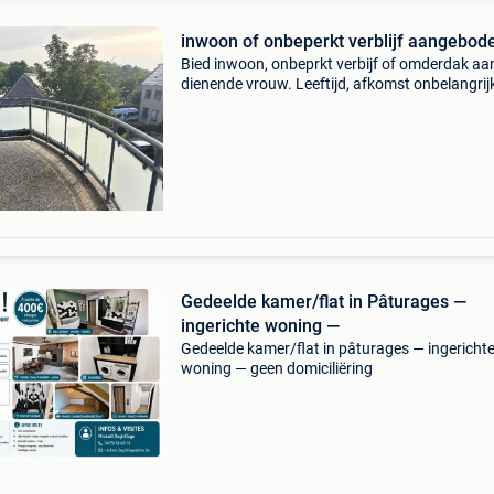
inwoon of onbeperkt verblijf aangebod
Bied inwoon, onbeprkt verbijf of omderdak aa
dienende vrouw. Leeftijd, afkomst onbelangrij
Residentieel appartement op een toeristische
locatie. Huishoudelijke taken ook doen is een 
Patri
Gedeelde kamer/flat in Pâturages —
ingerichte woning —
Gedeelde kamer/flat in pâturages — ingericht
woning — geen domiciliëring