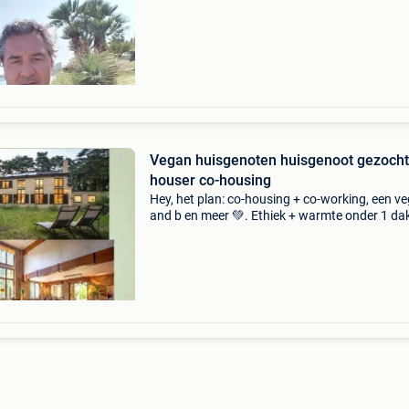
Huisdieren, indien dit mogelijk is om te houden
Vegan huisgenoten huisgenoot gezocht
houser co-housing
Hey, het plan: co-housing + co-working, een v
and b en meer 💚. Ethiek + warmte onder 1 dak
krachten bundelen. Wie doet er mee? 👊 Veel
gezelligheid en solo ook helemaal prima, zelf (
veel