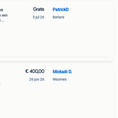
Gratis
PatrickD
en
n een
5 jul 26
Berlare
k.
must.
€ 400,00
Mickaël D.
26 jun 26
Wasmes
e