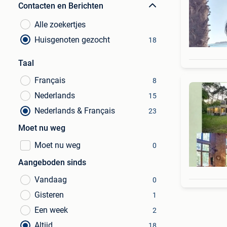
Contacten en Berichten
Alle zoekertjes
Huisgenoten gezocht
18
Taal
Français
8
Nederlands
15
Nederlands & Français
23
Moet nu weg
Moet nu weg
0
Aangeboden sinds
Vandaag
0
Gisteren
1
Een week
2
Altijd
18