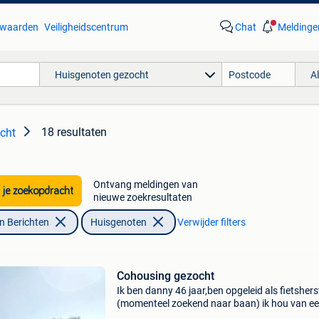
waarden
Veiligheidscentrum
Chat
Meldinge
Huisgenoten gezocht
A
18 resultaten
cht
Ontvang meldingen van
 je zoekopdracht
nieuwe zoekresultaten
n Berichten
Huisgenoten
Verwijder filters
Cohousing gezocht
Ik ben danny 46 jaar,ben opgeleid als fietsherst
(momenteel zoekend naar baan) ik hou van e
rustig gezellig huishouden,ik sta open voor bv.