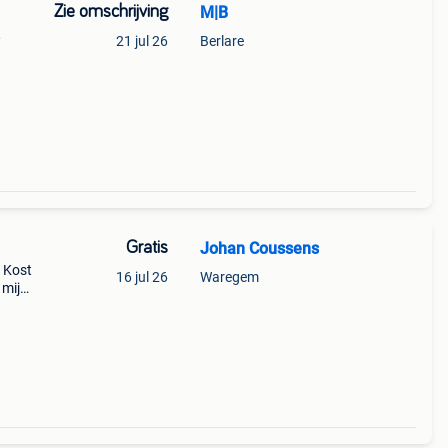
Zie omschrijving
M|B
,
21 jul 26
Berlare
Gratis
Johan Coussens
 Kost
16 jul 26
Waregem
 mijn