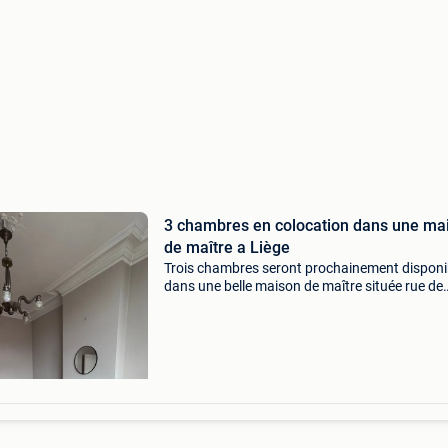
3 chambres en colocation dans une ma
de maître a Liège
Trois chambres seront prochainement disponi
dans une belle maison de maître située rue de
campine 4000 liège, à proximité du centre ville,
gare saint lambert, des transports en commun
Arrêt