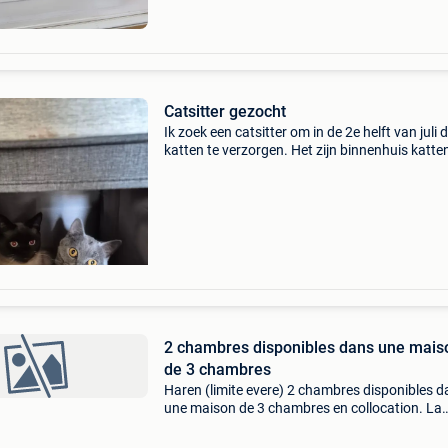
Catsitter gezocht
Ik zoek een catsitter om in de 2e helft van juli 
katten te verzorgen. Het zijn binnenhuis katte
Verzorging houdt in: - check eten en drinken -
kattenbak proper maken je krijgt 10€ per dag
2 chambres disponibles dans une mais
de 3 chambres
Haren (limite evere) 2 chambres disponibles 
une maison de 3 chambres en collocation. La
maison comprend un salon, une salle à mange
une cuisine équipée, une salle de bain, ainsi