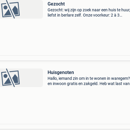
Gezocht
Gezocht: wij zijn op zoek naar een huis te huur
liefst in berlare zelf. Onze voorkeur: 2 à 3
slaapkamers bij voorkeur een (oude) hoeve of
boerenhof ken je iets of heb je zelf een woning
beschikbaar?
Huisgenoten
Hallo, iemand zin om in te wonen in waregem?
en inwoon gratis en zakgeld. Heb wat last van
ademhaling om wat taken te doen. Liefst een
vrouw, leeftijd en afkomst onbelangrijk. Graag
nederlan