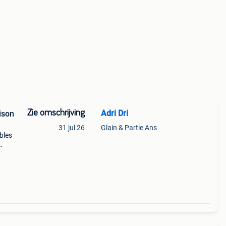
Zie omschrijving
Adri Dri
ison
31 jul 26
Glain & Partie Ans
bles
 de la
.