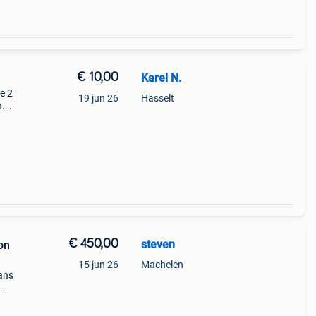
€ 10,00
Karel N.
de 2
19 jun 26
Hasselt
n.
€ 450,00
steven
on
15 jun 26
Machelen
dans
r,