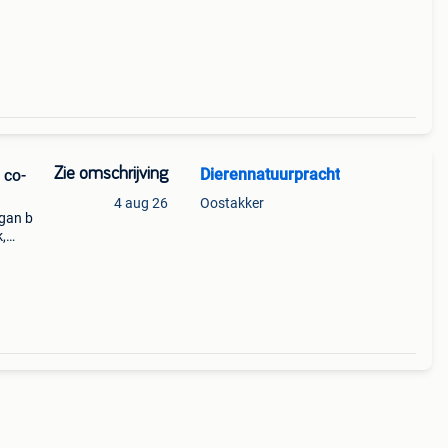
.ik zo
Zie omschrijving
Dierennatuurpracht
 co-
4 aug 26
Oostakker
egan b
,
ook)