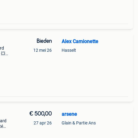
Bieden
Alex Camionette
ord
12 mei 26
Hasselt
 💥
rust
€ 500,00
arsene
nard
27 apr 26
Glain & Partie Ans
té
une
us te