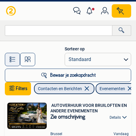
Evenementen
Sorteer op
Alle afstanden…
Bewaar je zoekopdracht
Filters
Contacten en Berichten
Evenementen
️ AUTOVERHUUR VOOR BRUILOFTEN EN
ANDERE EVENEMENTEN
Zie omschrijving
Details
Brussel
Vandaag