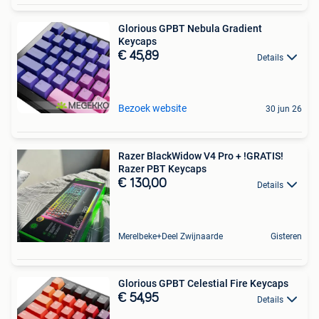
Glorious GPBT Nebula Gradient
Keycaps
€ 45,89
Details
Bezoek website
30 jun 26
Razer BlackWidow V4 Pro + !GRATIS!
Razer PBT Keycaps
€ 130,00
Details
Merelbeke+Deel Zwijnaarde
Gisteren
Glorious GPBT Celestial Fire Keycaps
€ 54,95
Details