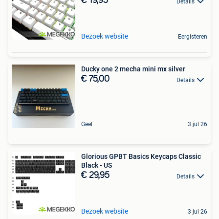
€ 19,95
Details
Bezoek website
Eergisteren
Ducky one 2 mecha mini mx silver
€ 75,00
Details
Geel
3 jul 26
Glorious GPBT Basics Keycaps Classic
Black - US
€ 29,95
Details
Bezoek website
3 jul 26