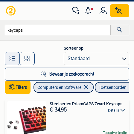
Toetsenborden
Sorteer op
Alle afstanden…
Bewaar je zoekopdracht
Filters
Computers en Software
Toetsenborden
Steelseries PrismCAPS Zwart Keycaps
€ 34,95
Details
Topadvertentie