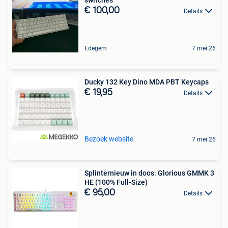
€ 100,00
Details
Edegem
7 mei 26
Ducky 132 Key Dino MDA PBT Keycaps
€ 19,95
Details
Bezoek website
7 mei 26
Splinternieuw in doos: Glorious GMMK 3
HE (100% Full-Size)
€ 95,00
Details