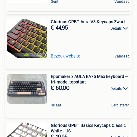
Gent
Vandaag
Glorious GPBT Aura V3 Keycaps Zwart
€ 44,95
Details
Bezoek website
Vandaag
Epomaker x AULA EA75 Max keyboard —
tri-mode, topstaat
€ 60,00
Details
Rillaar
Eergisteren
Glorious GPBT Basics Keycaps Classic
White - US