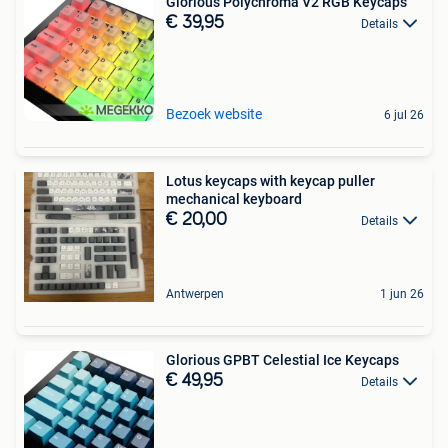
Glorious Polychroma V2 RGB Keycaps
€ 39,95
Details
Bezoek website
6 jul 26
Lotus keycaps with keycap puller
mechanical keyboard
€ 20,00
Details
Antwerpen
1 jun 26
Glorious GPBT Celestial Ice Keycaps
€ 49,95
Details