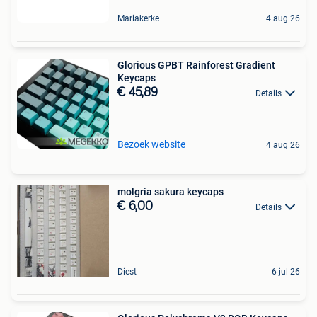
Mariakerke
4 aug 26
Glorious GPBT Rainforest Gradient
Keycaps
€ 45,89
Details
Bezoek website
4 aug 26
molgria sakura keycaps
€ 6,00
Details
Diest
6 jul 26