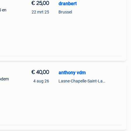
€ 25,00
dranbert
5 en
22 mrt 25
Brussel
€ 40,00
anthony vdm
modem
4 aug 26
Lasne-Chapelle-Saint-Lambert