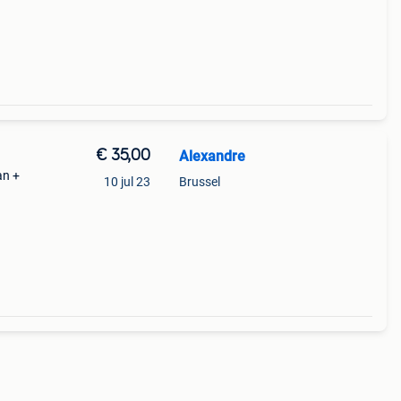
€ 35,00
Alexandre
an +
10 jul 23
Brussel