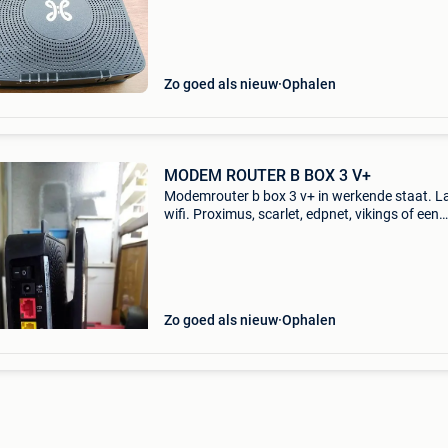
modem met stroomkabel, in perfecte staat.
Zo goed als nieuw
Ophalen
MODEM ROUTER B BOX 3 V+
Modemrouter b box 3 v+ in werkende staat. L
wifi. Proximus, scarlet, edpnet, vikings of een
tweede modem.
Zo goed als nieuw
Ophalen