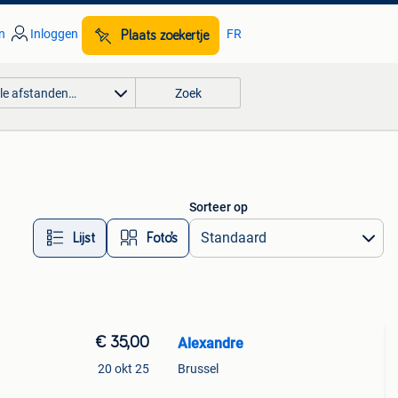
n
Inloggen
FR
Plaats zoekertje
lle afstanden…
Zoek
Sorteer op
Lijst
Foto’s
€ 35,00
Alexandre
20 okt 25
Brussel
-