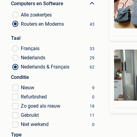
Computers en Software
Alle zoekertjes
Routers en Modems
43
Taal
Français
33
Nederlands
29
Nederlands & Français
62
Conditie
Nieuw
9
Refurbished
0
Zo goed als nieuw
18
Gebruikt
11
Niet werkend
0
Type