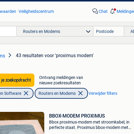
waarden
Veiligheidscentrum
Chat
Meldinge
Routers en Modems
A
43 resultaten
voor 'proximus modem'
ems
Ontvang meldingen van
 je zoekopdracht
nieuwe zoekresultaten
en Software
Routers en Modems
Verwijder filters
BBOX-MODEM PROXIMUS
Bbox proximus-modem met stroomkabel, in
perfecte staat. Proximus bbox-modem met
stroomkabel, in perfecte staat. Proximus bbox