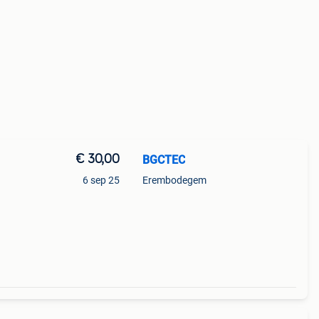
€ 30,00
BGCTEC
6 sep 25
Erembodegem