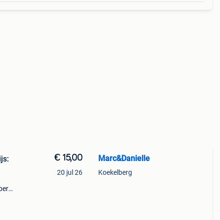
€ 15,00
Marc&Danielle
js:
20 jul 26
Koekelberg
berg