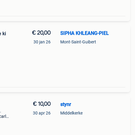
€ 20,00
SIPHA KHLEANG-PIEL
te ki
30 jan 26
Mont-Saint-Guibert
€ 10,00
stynr
.
30 apr 26
Middelkerke
carlet
x 3
wordt