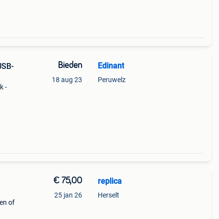
Bieden
Edinant
USB-
18 aug 23
Peruwelz
k -
€ 75,00
replica
25 jan 26
Herselt
en of