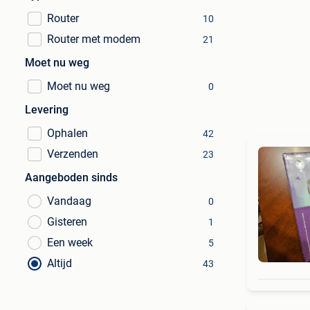
Router
10
Router met modem
21
Moet nu weg
Moet nu weg
0
Levering
Ophalen
42
Verzenden
23
Aangeboden sinds
Vandaag
0
Gisteren
1
Een week
5
Altijd
43