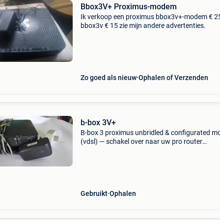
Bbox3V+ Proximus-modem
Ik verkoop een proximus bbox3v+-modem € 2
bbox3v € 15 zie mijn andere advertenties.
Zo goed als nieuw
Ophalen of Verzenden
b-box 3V+
B-box 3 proximus unbridled & configurated 
(vdsl) — schakel over naar uw pro router
beschrijving: verkoop de b-box 3 (proximus)
modemrouter volledig ongebreideld en
geconfigureerd in modemmod
Gebruikt
Ophalen