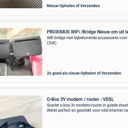
Nieuw
Ophalen of Verzenden
PROXIMUS WiFi /Bridge Nieuw om uit 
Wifi bridge met bijbehorende accessoires voor
(20€)
Zo goed als nieuw
Ophalen of Verzenden
O-Box 3V modem / router - VDSL
Scarlet o-box 3v modem/router in goede staat
Werkt perfect en geschikt voor vdsl internet (s
/ proximus lijn). Dit toestel behoort tot de b-bo
generatie (proximus-type modem/router) en 