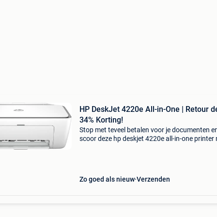
HP DeskJet 4220e All-in-One | Retour de
34% Korting!
Stop met teveel betalen voor je documenten e
scoor deze hp deskjet 4220e all-in-one printer
maar liefst 34% korting. Een printer die alles k
printen, kopieren en scannen, en dat tegen ee
bode
Zo goed als nieuw
Verzenden