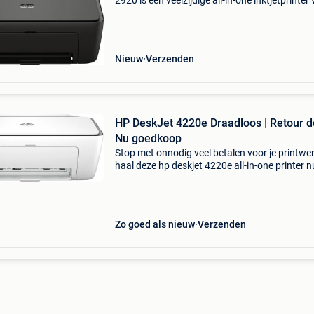
2920 is een veelzijdige all-in-one inktjetprinter
thuiskantoor en persoonlijk gebruik. Dit model
combineert printen, scannen en kopiëren in éé
Nieuw
Verzenden
HP DeskJet 4220e Draadloos | Retour de
Nu goedkoop
Stop met onnodig veel betalen voor je printwer
haal deze hp deskjet 4220e all-in-one printer n
huis met een stevige korting van 34%. Deze
veelzijdige all-in-one printer is de ideale partne
Zo goed als nieuw
Verzenden