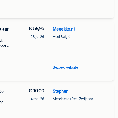
€ 59,95
Megekko.nl
Kleur
23 jul 26
Heel België
jet
 voor
n a
Bezoek website
€ 10,00
Stephan
00,
4 mei 26
Merelbeke+Deel Zwijnaarde
600