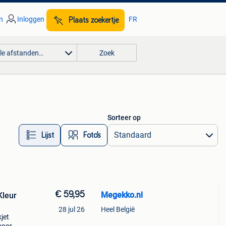
n
Inloggen
FR
Plaats zoekertje
lle afstanden…
Zoek
Sorteer op
Lijst
Foto’s
€ 59,95
Megekko.nl
Kleur
28 jul 26
Heel België
jet