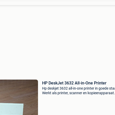
HP DeskJet 3632 All-in-One Printer
Hp deskjet 3632 all-in-one printer in goede sta
Werkt als printer, scanner en kopieerapparaat.
Ideaal voor thuisgebruik of studenten. Onder
ook draadloos printen via wifi.