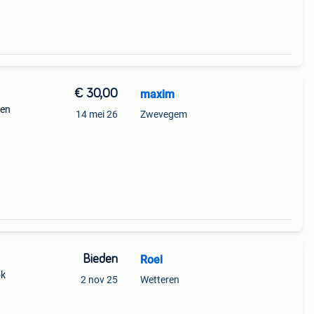
€ 30,00
maxim
den
14 mei 26
Zwevegem
Bieden
Roel
ok
2 nov 25
Wetteren