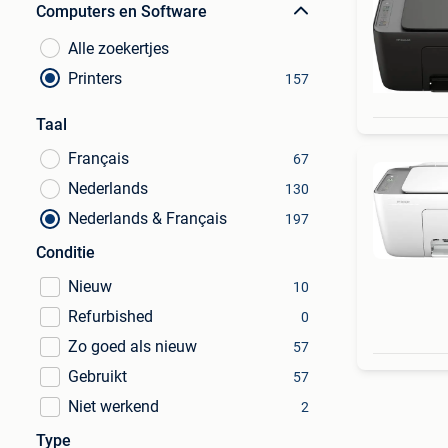
Computers en Software
Alle zoekertjes
Printers
157
Taal
Français
67
Nederlands
130
Nederlands & Français
197
Conditie
Nieuw
10
Refurbished
0
Zo goed als nieuw
57
Gebruikt
57
Niet werkend
2
Type