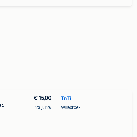
€ 15,00
TnTi
at.
23 jul 26
Willebroek
steunt