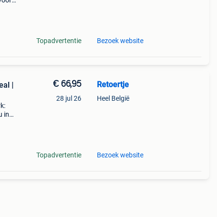
 voor
n a
Topadvertentie
Bezoek website
€ 66,95
Retoertje
al |
28 jul 26
Heel België
k:
u in
r voor
Topadvertentie
Bezoek website