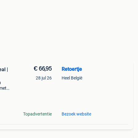
€ 66,95
Retoertje
al |
28 jul 26
Heel België
n
 met
an:
n
Topadvertentie
Bezoek website