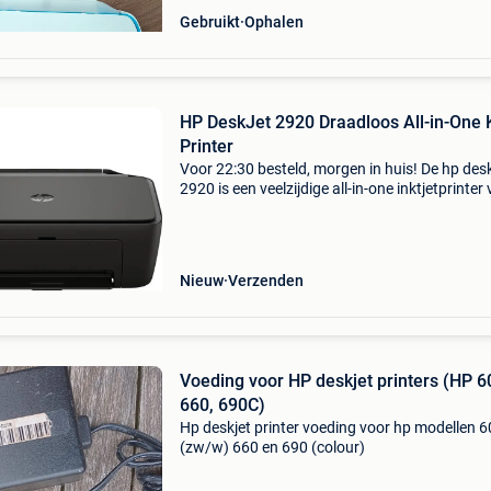
Gebruikt
Ophalen
HP DeskJet 2920 Draadloos All-in-One 
Printer
Voor 22:30 besteld, morgen in huis! De hp desk
2920 is een veelzijdige all-in-one inktjetprinter
thuiskantoor en persoonlijk gebruik. Dit model
combineert printen, scannen en kopiëren in éé
Nieuw
Verzenden
Voeding voor HP deskjet printers (HP 6
660, 690C)
Hp deskjet printer voeding voor hp modellen 
(zw/w) 660 en 690 (colour)