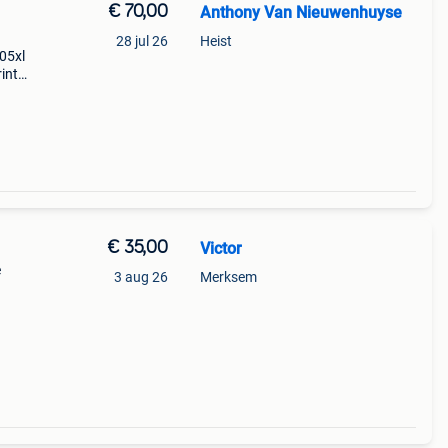
€ 70,00
Anthony Van Nieuwenhuyse
28 jul 26
Heist
305xl
inter
rkt
 k
€ 35,00
Victor
e
3 aug 26
Merksem
s