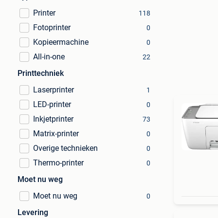
Printer
118
Fotoprinter
0
Kopieermachine
0
All-in-one
22
Printtechniek
Laserprinter
1
LED-printer
0
Inkjetprinter
73
Matrix-printer
0
Overige technieken
0
Thermo-printer
0
Moet nu weg
Moet nu weg
0
Levering