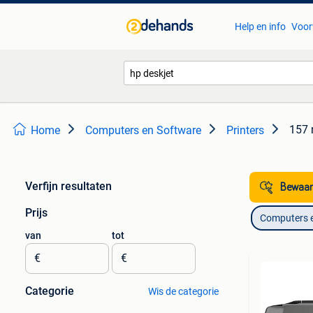
Help en info
Voor
157 
Home
Computers en Software
Printers
Verfijn resultaten
Bewaar
Prijs
Computers 
van
tot
€
€
Categorie
Wis de categorie