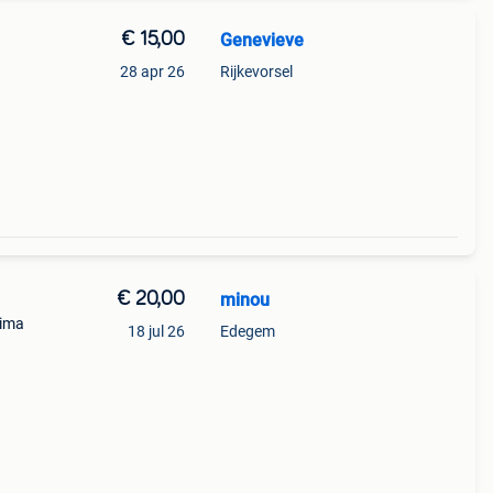
€ 15,00
Genevieve
28 apr 26
Rijkevorsel
€ 20,00
minou
rima
18 jul 26
Edegem