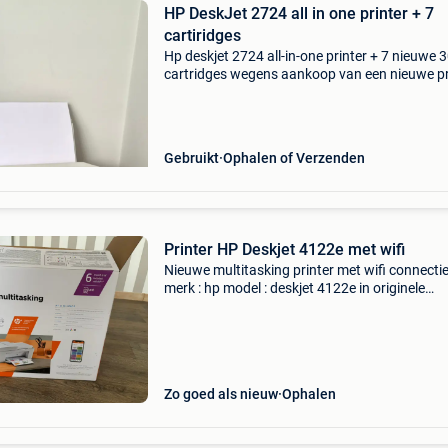
HP DeskJet 2724 all in one printer + 7
cartiridges
Hp deskjet 2724 all-in-one printer + 7 nieuwe 
cartridges wegens aankoop van een nieuwe pr
verkoop ik mijn hp deskjet 2724. De printer we
perfect en is geschikt voor printen, scannen en
Gebruikt
Ophalen of Verzenden
Printer HP Deskjet 4122e met wifi
Nieuwe multitasking printer met wifi connecti
merk : hp model : deskjet 4122e in originele
verpakking nooit gebruikt. Exclusief cardridge
buiten garantie periode
Zo goed als nieuw
Ophalen