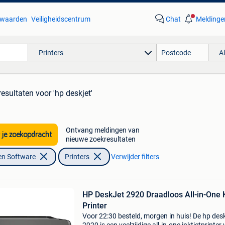
waarden
Veiligheidscentrum
Chat
Meldinge
Printers
A
resultaten
voor 'hp deskjet'
Ontvang meldingen van
 je zoekopdracht
nieuwe zoekresultaten
en Software
Printers
Verwijder filters
HP DeskJet 2920 Draadloos All-in-One 
Printer
Voor 22:30 besteld, morgen in huis! De hp desk