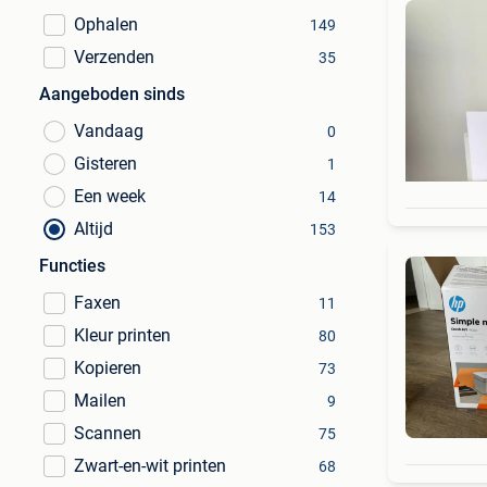
Ophalen
149
Verzenden
35
Aangeboden sinds
Vandaag
0
Gisteren
1
Een week
14
Altijd
153
Functies
Faxen
11
Kleur printen
80
Kopieren
73
Mailen
9
Scannen
75
Zwart-en-wit printen
68