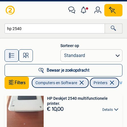
Printers
Sorteer op
Alle afstanden…
Bewaar je zoekopdracht
Filters
Computers en Software
Printers
Verw
HP Deskjet 2540 multifunctionele
printer.
€ 10,00
Details