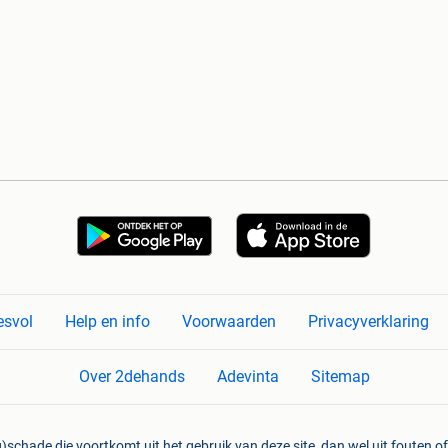
esvol
Help en info
Voorwaarden
Privacyverklaring
Over 2dehands
Adevinta
Sitemap
)schade die voortkomt uit het gebruik van deze site, dan wel uit fouten of