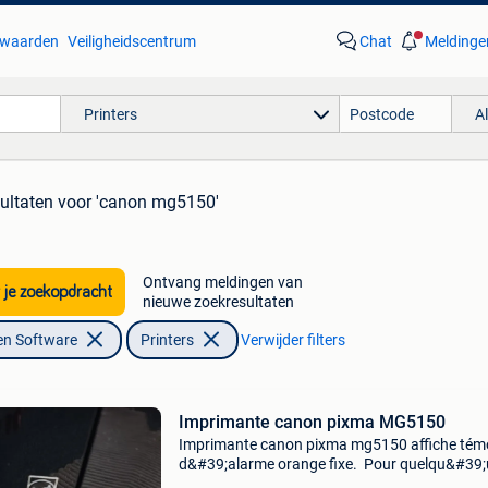
waarden
Veiligheidscentrum
Chat
Meldinge
Printers
A
sultaten
voor 'canon mg5150'
Ontvang meldingen van
 je zoekopdracht
nieuwe zoekresultaten
en Software
Printers
Verwijder filters
Imprimante canon pixma MG5150
Imprimante canon pixma mg5150 affiche tém
d&#39;alarme orange fixe. Pour quelqu&#39
qui cherche pièces détachées. Faire offre.