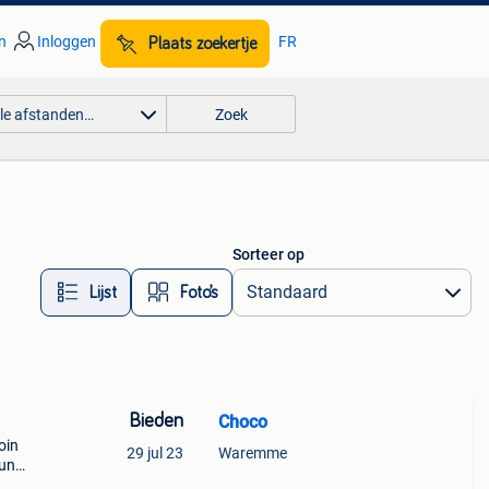
n
Inloggen
FR
Plaats zoekertje
lle afstanden…
Zoek
Sorteer op
Lijst
Foto’s
Bieden
Choco
oin
29 jul 23
Waremme
;un