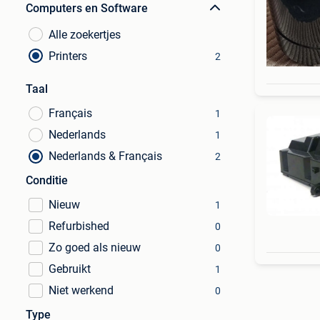
Computers en Software
Alle zoekertjes
Printers
2
Taal
Français
1
Nederlands
1
Nederlands & Français
2
Conditie
Nieuw
1
Refurbished
0
Zo goed als nieuw
0
Gebruikt
1
Niet werkend
0
Type