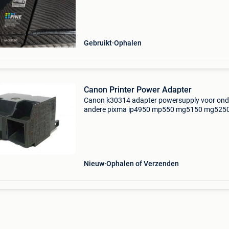
Gebruikt
Ophalen
Canon Printer Power Adapter
Canon k30314 adapter powersupply voor ond
andere pixma ip4950 mp550 mg5150 mg525
ip4850 ip4700 en meer... Is een van de eerste
onderdelen die kapot gaat. Er circuleren adap
op het internet die
Nieuw
Ophalen of Verzenden