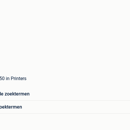
 in Printers
de zoektermen
zoektermen