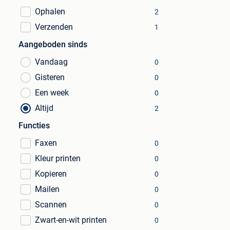
Ophalen
2
Verzenden
1
Aangeboden sinds
Vandaag
0
Gisteren
0
Een week
0
Altijd
2
Functies
Faxen
0
Kleur printen
0
Kopieren
0
Mailen
0
Scannen
0
Zwart-en-wit printen
0