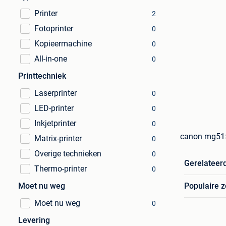
Printer
2
Fotoprinter
0
Kopieermachine
0
All-in-one
0
Printtechniek
Laserprinter
0
LED-printer
0
Inkjetprinter
0
canon mg5150
Matrix-printer
0
Overige technieken
0
Gerelateer
Thermo-printer
0
Moet nu weg
Populaire 
Moet nu weg
0
Levering