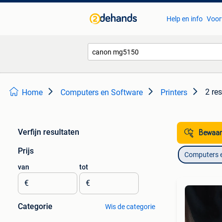
Help en info
Voor
2 re
Home
Computers en Software
Printers
Verfijn resultaten
Bewaar
Prijs
Computers 
van
tot
€
€
Categorie
Wis de categorie