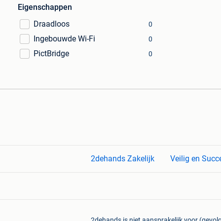
Eigenschappen
Draadloos
0
Ingebouwde Wi-Fi
0
PictBridge
0
2dehands Zakelijk
Veilig en Succ
2dehands is niet aansprakelijk voor (gevolg