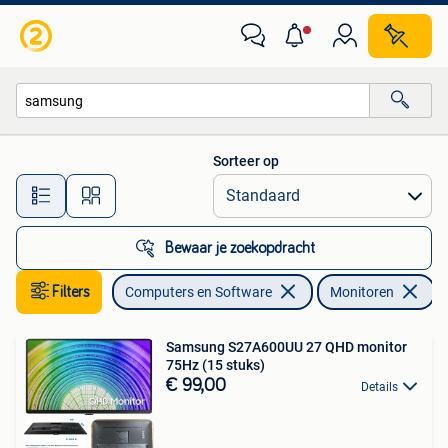
Monitoren
Sorteer op
Alle afstanden…
Bewaar je zoekopdracht
Filters
Computers en Software
Monitoren
V
Samsung S27A600UU 27 QHD monitor
75Hz (15 stuks)
€ 99,00
Details