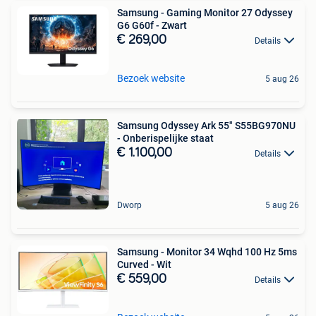
Samsung - Gaming Monitor 27 Odyssey
G6 G60f - Zwart
€ 269,00
Details
Bezoek website
5 aug 26
Samsung Odyssey Ark 55" S55BG970NU
- Onberispelijke staat
€ 1.100,00
Details
Dworp
5 aug 26
Samsung - Monitor 34 Wqhd 100 Hz 5ms
Curved - Wit
€ 559,00
Details