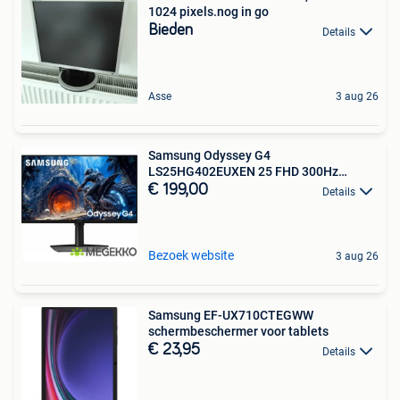
1024 pixels.nog in go
Bieden
Details
Asse
3 aug 26
Samsung Odyssey G4
LS25HG402EUXEN 25 FHD 300Hz
Gaming
€ 199,00
Details
Bezoek website
3 aug 26
Samsung EF-UX710CTEGWW
schermbeschermer voor tablets
€ 23,95
Details