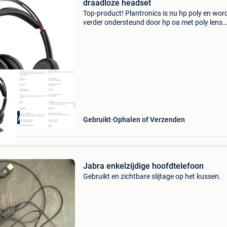
draadloze headset
Top-product! Plantronics is nu hp poly en wor
verder ondersteund door hp oa met poly lens
software - +20 stuks - refurbished - <3j oud -
firmware up-to-date - getest - +10h gesprekstij
Nieuwp
OPKWALITEIT
Gebruikt
Ophalen of Verzenden
Jabra enkelzijdige hoofdtelefoon
Gebruikt en zichtbare slijtage op het kussen.