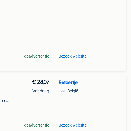
d! -
Topadvertentie
Bezoek website
€ 28,07
Retoertje
Vandaag
Heel België
 met
ing.
ofoon
Topadvertentie
Bezoek website