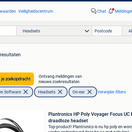
waarden
Veiligheidscentrum
Chat
Meldinge
Headsets
A
resultaten
Ontvang meldingen van
 je zoekopdracht
nieuwe zoekresultaten
en Software
Headsets
On-ear
Verwijder filters
Plantronics HP Poly Voyager Focus UC
draadloze headset
Top-product! Plantronics is nu hp poly en wor