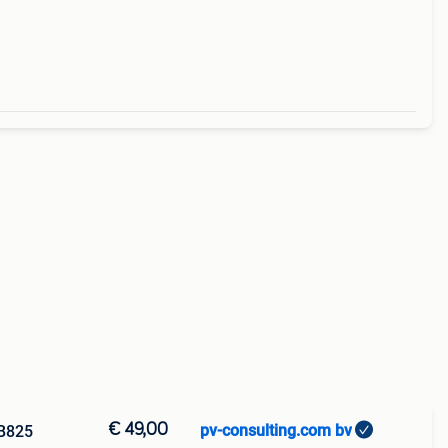
€ 49,00
pv-consulting.com bv
 B825