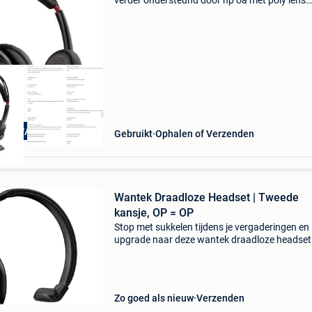
verder ondersteund door hp oa met poly lens
software - +20 stuks - refurbished - <3j oud -
firmware up-to-date - getest - +10h gesprekstij
Nieuwp
OPKWALITEIT
Gebruikt
Ophalen of Verzenden
Wantek Draadloze Headset | Tweede
kansje, OP = OP
Stop met sukkelen tijdens je vergaderingen en
upgrade naar deze wantek draadloze headset
ai-ruisonderdrukking voor maar liefst 46% kort
Deze professionele wantek headset met micr
is de id
Zo goed als nieuw
Verzenden