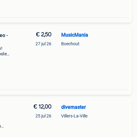
€ 2,50
MusicMania
eo -
27 jul 26
Boechout
w!
osten
€ 12,00
divemaster
25 jul 26
Villers-La-Ville
n