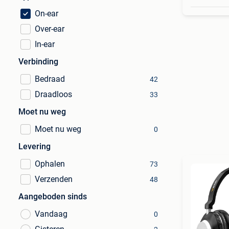
On-ear
Over-ear
In-ear
Verbinding
Bedraad
42
Draadloos
33
Moet nu weg
Moet nu weg
0
Levering
Ophalen
73
Verzenden
48
Aangeboden sinds
Vandaag
0