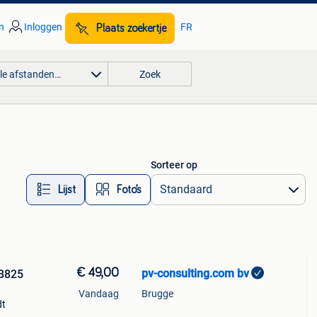
n
Inloggen
FR
Plaats zoekertje
lle afstanden…
Zoek
Sorteer op
Lijst
Foto’s
€ 49,00
pv-consulting.com bv
 B825
Vandaag
Brugge
dt