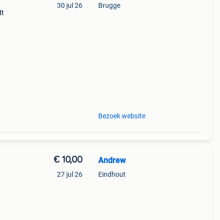
30 jul 26
Brugge
dt
d! -
Bezoek website
€ 10,00
Andrew
27 jul 26
Eindhout