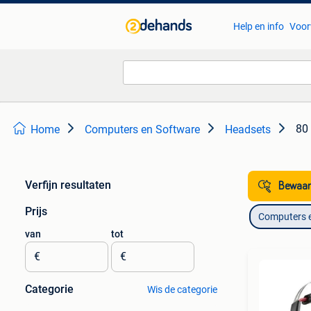
Help en info
Voor
80 
Home
Computers en Software
Headsets
Verfijn resultaten
Bewaar
Prijs
Computers 
van
tot
€
€
Categorie
Wis de categorie