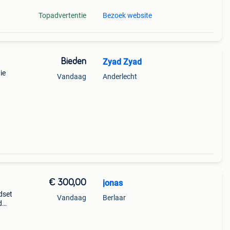
Topadvertentie
Bezoek website
Bieden
Zyad Zyad
ie
Vandaag
Anderlecht
€ 300,00
jonas
dset
Vandaag
Berlaar
d
én
rt: