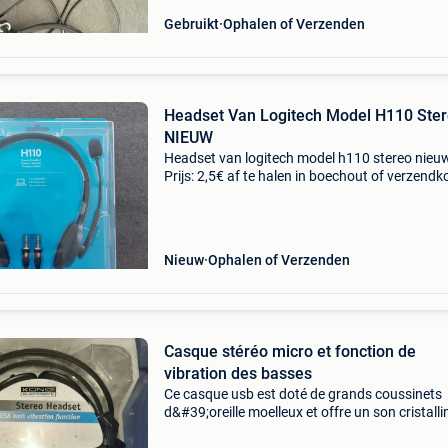
Gebruikt
Ophalen of Verzenden
Headset Van Logitech Model H110 Ster
NIEUW
Headset van logitech model h110 stereo nieu
Prijs: 2,5€ af te halen in boechout of verzendk
ten laste van de koper. Bpost postpunt: 5,40€
bpost thuisadres: 7,10€
Nieuw
Ophalen of Verzenden
Casque stéréo micro et fonction de
vibration des basses
Ce casque usb est doté de grands coussinets
d&#39;oreille moelleux et offre un son cristalli
avec des basses puissantes. Il comprend un