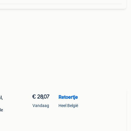
€ 28,07
Retoertje
l,
Vandaag
Heel België
le
. Wij
ek