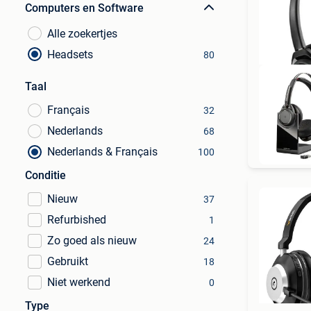
Computers en Software
Alle zoekertjes
Headsets
80
Taal
Français
32
Nederlands
68
T
Nederlands & Français
100
Conditie
Nieuw
37
Refurbished
1
Zo goed als nieuw
24
Gebruikt
18
Niet werkend
0
Type