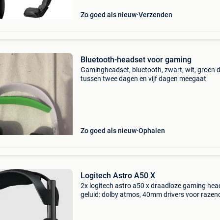
draadloze headset nu i
Zo goed als nieuw
Verzenden
Bluetooth-headset voor gaming
Gamingheadset, bluetooth, zwart, wit, groen d
tussen twee dagen en vijf dagen meegaat
Zo goed als nieuw
Ophalen
Logitech Astro A50 X
2x logitech astro a50 x draadloze gaming hea
geluid: dolby atmos, 40mm drivers voor razen
scherp geluid. Verbinding: draadloos 2,4 ghz 
bluetooth voor pc, ps5, xbox en switch. Comfo