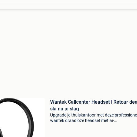
Wantek Callcenter Headset | Retour dea
sla nu je slag
Upgrade je thuiskantoor met deze professione
wantek draadloze headset met ai-
ruisonderdrukking voor een fractie van de prijs
dumpen de prijs met 46%, dus haal deze want