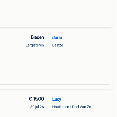
Bieden
durie
Eergisteren
Deinze
€ 15,00
Lucy
30 jul 26
Houthalen+ Deel Van Zonhoven En Zolder