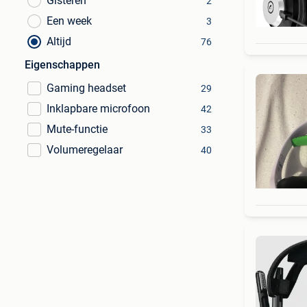
Gisteren
2
Een week
3
Altijd
76
Eigenschappen
Gaming headset
29
Inklapbare microfoon
42
Mute-functie
33
Volumeregelaar
40