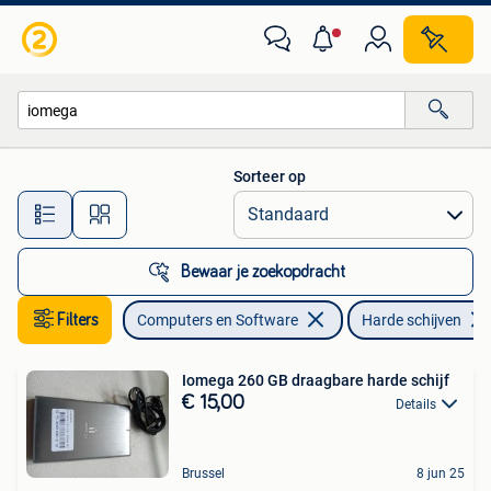
Harde schijven
Sorteer op
Alle afstanden…
Bewaar je zoekopdracht
Filters
Computers en Software
Harde schijven
Iomega 260 GB draagbare harde schijf
€ 15,00
Details
Brussel
8 jun 25